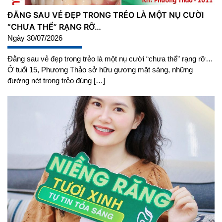
ĐẰNG SAU VẺ ĐẸP TRONG TRẺO LÀ MỘT NỤ CƯỜI
“CHƯA THỂ” RẠNG RỠ…
Ngày 30/07/2026
Đằng sau vẻ đẹp trong trẻo là một nụ cười “chưa thể” rạng rỡ…
Ở tuổi 15, Phương Thảo sở hữu gương mặt sáng, những
đường nét trong trẻo đúng […]