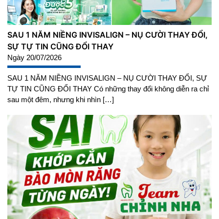
SAU 1 NĂM NIỀNG INVISALIGN – NỤ CƯỜI THAY ĐỔI,
SỰ TỰ TIN CŨNG ĐỔI THAY
Ngày 20/07/2026
SAU 1 NĂM NIỀNG INVISALIGN – NỤ CƯỜI THAY ĐỔI, SỰ
TỰ TIN CŨNG ĐỔI THAY Có những thay đổi không diễn ra chỉ
sau một đêm, nhưng khi nhìn […]