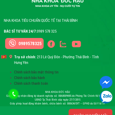
NHA KHOA TIÊU CHUẨN QUỐC TẾ TẠI THÁI BÌNH
BÁC SĨ TƯ VẤN 24/7:
0989 578 325
0989578325
Trụ sở chính:
213 Lê Quý Đôn - Phường Thái Bình - Tỉnh
Hưng Yên
Chính sách bảo mật thông tin
Chính sách bảo hành
Chính sách thanh toán
NHA KHOA ĐỨC HẬU
Giấy chứng nhận đăng ký doanh nghiệp số: 08A8009485 do Phòng Tài Chính Kế Hoạch –
UBND Tp.Thái Bình cấp ngày 27/7/2015
Giấy phép hoạt động khám bệnh, chữa bệnh số: 000634/SYT – GPHĐ do Sở Y tế TP.
Thái Bình cấp ngày 26/12/2016
Chịu trách nhiệm: Ông. Bùi Đức Hậu