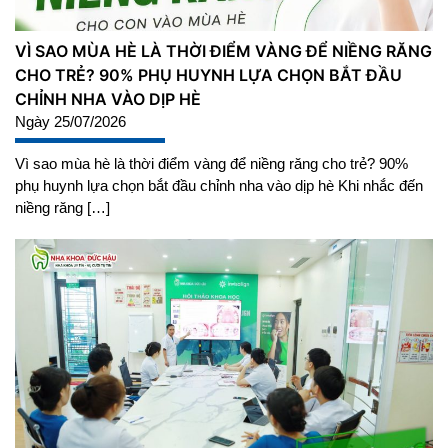
VÌ SAO MÙA HÈ LÀ THỜI ĐIỂM VÀNG ĐỂ NIỀNG RĂNG
CHO TRẺ? 90% PHỤ HUYNH LỰA CHỌN BẮT ĐẦU
CHỈNH NHA VÀO DỊP HÈ
Ngày 25/07/2026
Vì sao mùa hè là thời điểm vàng để niềng răng cho trẻ? 90%
phụ huynh lựa chọn bắt đầu chỉnh nha vào dịp hè Khi nhắc đến
niềng răng […]