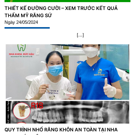
THIẾT KẾ ĐƯỜNG CƯỜI – XEM TRƯỚC KẾT QUẢ
THẨM MỸ RĂNG SỨ
Ngày 24/05/2024
[…]
QUY TRÌNH NHỔ RĂNG KHÔN AN TOÀN TẠI NHA