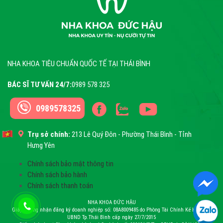
NHA KHOA TIÊU CHUẨN QUỐC TẾ TẠI THÁI BÌNH
BÁC SĨ TƯ VẤN 24/7:
0989 578 325
0989578325
Trụ sở chính:
213 Lê Quý Đôn - Phường Thái Bình - Tỉnh
Hưng Yên
Chính sách bảo mật thông tin
Chính sách bảo hành
Chính sách thanh toán
NHA KHOA ĐỨC HẬU
Giấy chứng nhận đăng ký doanh nghiệp số: 08A8009485 do Phòng Tài Chính Kế Hoạch –
UBND Tp.Thái Bình cấp ngày 27/7/2015