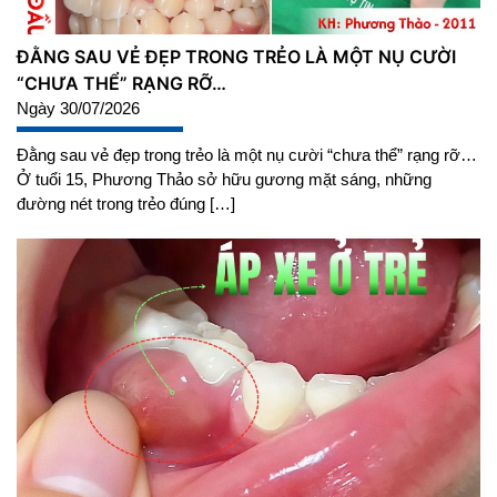
ĐẰNG SAU VẺ ĐẸP TRONG TRẺO LÀ MỘT NỤ CƯỜI
“CHƯA THỂ” RẠNG RỠ…
Ngày 30/07/2026
Đằng sau vẻ đẹp trong trẻo là một nụ cười “chưa thể” rạng rỡ…
Ở tuổi 15, Phương Thảo sở hữu gương mặt sáng, những
đường nét trong trẻo đúng […]