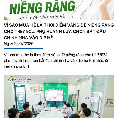
VÌ SAO MÙA HÈ LÀ THỜI ĐIỂM VÀNG ĐỂ NIỀNG RĂNG
CHO TRẺ? 90% PHỤ HUYNH LỰA CHỌN BẮT ĐẦU
CHỈNH NHA VÀO DỊP HÈ
Ngày 25/07/2026
Vì sao mùa hè là thời điểm vàng để niềng răng cho trẻ? 90%
phụ huynh lựa chọn bắt đầu chỉnh nha vào dịp hè Khi nhắc đến
niềng răng […]