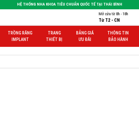
HỆ THỐNG NHA KHOA TIÊU CHUẨN QUỐC TẾ TẠI THÁI BÌNH
Mở cửa từ 8h - 18h
Từ T2 - CN
TRỒNG RĂNG
TRANG
BẢNG GIÁ
THÔNG TIN
IMPLANT
THIẾT BỊ
ƯU ĐÃI
BẢO HÀNH