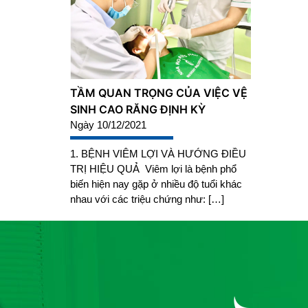
TẦM QUAN TRỌNG CỦA VIỆC VỆ
SINH CAO RĂNG ĐỊNH KỲ
Ngày 10/12/2021
1. BỆNH VIÊM LỢI VÀ HƯỚNG ĐIỀU
TRỊ HIỆU QUẢ Viêm lợi là bệnh phổ
biến hiện nay gặp ở nhiều độ tuổi khác
nhau với các triệu chứng như: […]