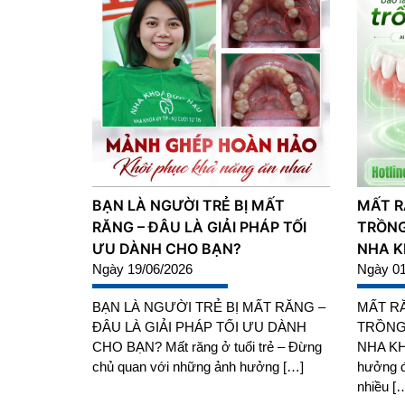
BẠN LÀ NGƯỜI TRẺ BỊ MẤT
MẤT R
RĂNG – ĐÂU LÀ GIẢI PHÁP TỐI
TRỒNG 
ƯU DÀNH CHO BẠN?
NHA 
Ngày 19/06/2026
Ngày 01
BẠN LÀ NGƯỜI TRẺ BỊ MẤT RĂNG –
MẤT RĂ
ĐÂU LÀ GIẢI PHÁP TỐI ƯU DÀNH
TRỒNG 
CHO BẠN? Mất răng ở tuổi trẻ – Đừng
NHA KHO
chủ quan với những ảnh hưởng […]
hưởng đ
nhiều [