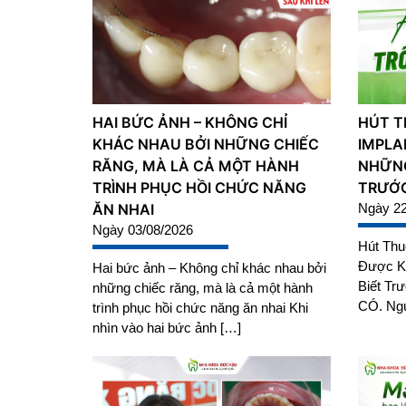
HAI BỨC ẢNH – KHÔNG CHỈ
HÚT T
KHÁC NHAU BỞI NHỮNG CHIẾC
IMPLA
RĂNG, MÀ LÀ CẢ MỘT HÀNH
NHỮNG
TRÌNH PHỤC HỒI CHỨC NĂNG
TRƯỚC
ĂN NHAI
Ngày 22
Ngày 03/08/2026
Hút Thu
Được K
Hai bức ảnh – Không chỉ khác nhau bởi
Biết Trư
những chiếc răng, mà là cả một hành
CÓ. Ngư
trình phục hồi chức năng ăn nhai Khi
nhìn vào hai bức ảnh […]