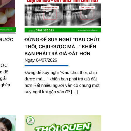
TRƯỚC
ĐỪNG ĐỂ SUY NGHĨ “ĐAU CHÚT
THÔI, CHỊU ĐƯỢC MÀ…” KHIẾN
BẠN PHẢI TRẢ GIÁ ĐẮT HƠN
Ngày 04/07/2026
ƯỚC
g để
Đừng để suy nghĩ “Đau chút thôi, chịu
giải
được mà…” khiến bạn phải trả giá đắt
y ghép
hơn Rất nhiều người vẫn có chung một
suy nghĩ khi gặp vấn đề […]