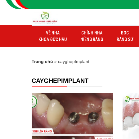
VỀ NHA
CHỈNH NHA
BỌC
KHOA ĐỨC HẬU
NIỀNG RĂNG
RĂNG SỨ
Trang chủ
» cayghepImplant
CAYGHEPIMPLANT