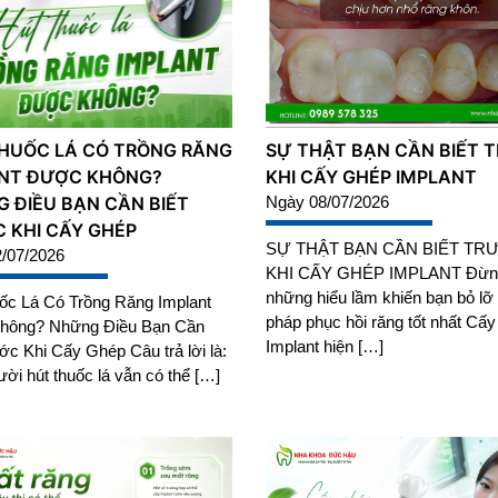
HUỐC LÁ CÓ TRỒNG RĂNG
SỰ THẬT BẠN CẦN BIẾT 
NT ĐƯỢC KHÔNG?
KHI CẤY GHÉP IMPLANT
 ĐIỀU BẠN CẦN BIẾT
Ngày 08/07/2026
 KHI CẤY GHÉP
SỰ THẬT BẠN CẦN BIẾT TR
/07/2026
KHI CẤY GHÉP IMPLANT Đừn
những hiểu lầm khiến bạn bỏ lỡ 
ốc Lá Có Trồng Răng Implant
pháp phục hồi răng tốt nhất Cấ
hông? Những Điều Bạn Cần
Implant hiện […]
ớc Khi Cấy Ghép Câu trả lời là:
ời hút thuốc lá vẫn có thể […]