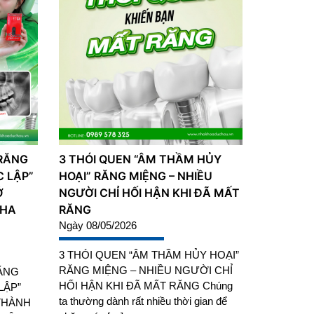
 RĂNG
3 THÓI QUEN “ÂM THẦM HỦY
C LẬP”
HOẠI” RĂNG MIỆNG – NHIỀU
Ở
NGƯỜI CHỈ HỐI HẬN KHI ĐÃ MẤT
NHA
RĂNG
Ngày 08/05/2026
3 THÓI QUEN “ÂM THẦM HỦY HOẠI”
RĂNG MIỆNG – NHIỀU NGƯỜI CHỈ
ĂNG
HỐI HẬN KHI ĐÃ MẤT RĂNG Chúng
LẬP”
ta thường dành rất nhiều thời gian để
THÀNH