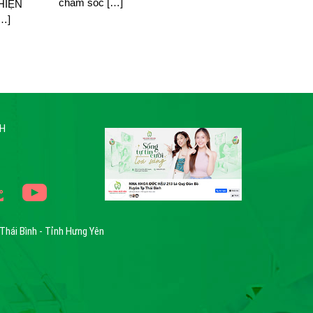
chăm sóc […]
HIỆN
[…]
NH
Thái Bình - Tỉnh Hưng Yên