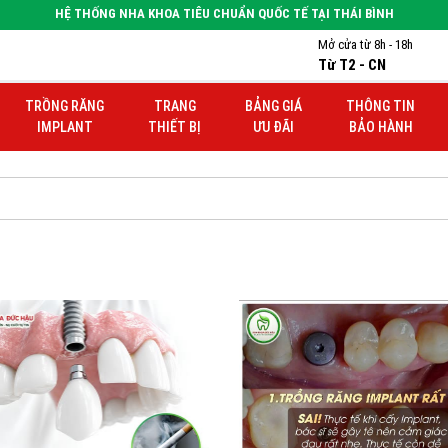
HỆ THỐNG NHA KHOA TIÊU CHUẨN QUỐC TẾ TẠI THÁI BÌNH
Mở cửa từ 8h - 18h
Từ T2 - CN
TRỒNG RĂNG
TRANG
BẢNG GIÁ
THÔNG TIN
IMPLANT
THIẾT BỊ
ƯU ĐÃI
BẢO HÀNH