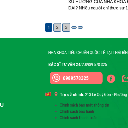
XU HƯỚNG CỦA NHA KHOA 
ĐẠI? Nhiều người chỉ thực sự 
1
2
3
NHA KHOA TIÊU CHUẨN QUỐC TẾ TẠI THÁI BÌ
BÁC SĨ TƯ VẤN 24/7:
0989 578 325
0989578325
Trụ sở chính:
213 Lê Quý Đôn - Phường 
Chính sách bảo mật thông tin
Chính sách bảo hành
Chính sách thanh toán