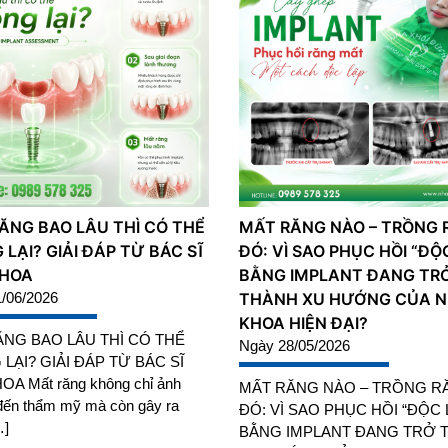
ĂNG BAO LÂU THÌ CÓ THỂ
MẤT RĂNG NÀO – TRỒNG
LẠI? GIẢI ĐÁP TỪ BÁC SĨ
ĐÓ: VÌ SAO PHỤC HỒI “ĐỘ
KHOA
BẰNG IMPLANT ĐANG TR
/06/2026
THÀNH XU HƯỚNG CỦA 
KHOA HIỆN ĐẠI?
NG BAO LÂU THÌ CÓ THỂ
Ngày 28/05/2026
LẠI? GIẢI ĐÁP TỪ BÁC SĨ
A Mất răng không chỉ ảnh
MẤT RĂNG NÀO – TRỒNG R
ến thẩm mỹ mà còn gây ra
ĐÓ: VÌ SAO PHỤC HỒI “ĐỘC 
…]
BẰNG IMPLANT ĐANG TRỞ 