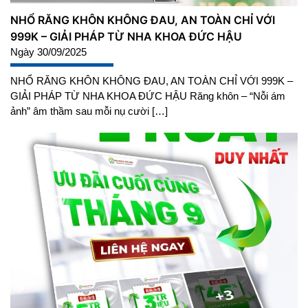
NHỔ RĂNG KHÔN KHÔNG ĐAU, AN TOÀN CHỈ VỚI
999K – GIẢI PHÁP TỪ NHA KHOA ĐỨC HẬU
Ngày 30/09/2025
NHỔ RĂNG KHÔN KHÔNG ĐAU, AN TOÀN CHỈ VỚI 999K –
GIẢI PHÁP TỪ NHA KHOA ĐỨC HẬU Răng khôn – “Nỗi ám
ảnh” âm thầm sau mỗi nụ cười […]