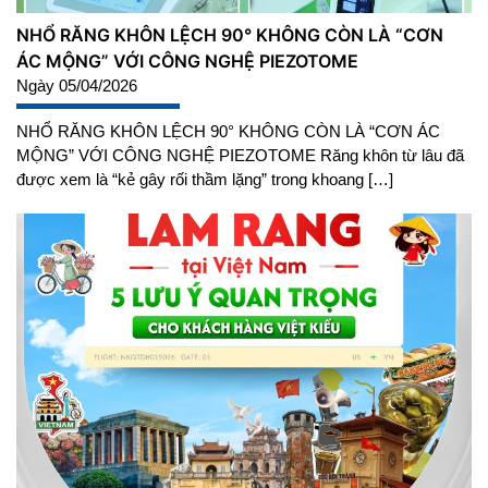
NHỔ RĂNG KHÔN LỆCH 90° KHÔNG CÒN LÀ “CƠN
ÁC MỘNG” VỚI CÔNG NGHỆ PIEZOTOME
Ngày 05/04/2026
NHỔ RĂNG KHÔN LỆCH 90° KHÔNG CÒN LÀ “CƠN ÁC
MỘNG” VỚI CÔNG NGHỆ PIEZOTOME Răng khôn từ lâu đã
được xem là “kẻ gây rối thầm lặng” trong khoang […]