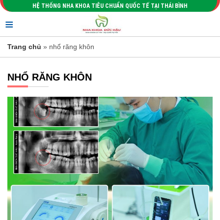
HỆ THỐNG NHA KHOA TIÊU CHUẨN QUỐC TẾ TẠI THÁI BÌNH
≡
Trang chủ
» nhổ răng khôn
NHỔ RĂNG KHÔN