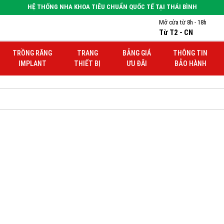
HỆ THỐNG NHA KHOA TIÊU CHUẨN QUỐC TẾ TẠI THÁI BÌNH
Mở cửa từ 8h - 18h
Từ T2 - CN
TRỒNG RĂNG
TRANG
BẢNG GIÁ
THÔNG TIN
IMPLANT
THIẾT BỊ
ƯU ĐÃI
BẢO HÀNH