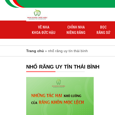
VỀ NHA
CHỈNH NHA
BỌC
KHOA ĐỨC HẬU
NIỀNG RĂNG
RĂNG SỨ
Trang chủ
» nhổ răng uy tín thái bình
NHỔ RĂNG UY TÍN THÁI BÌNH