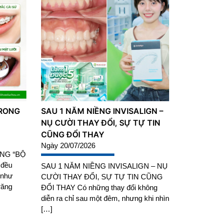
RONG
SAU 1 NĂM NIỀNG INVISALIGN –
NỤ CƯỜI THAY ĐỔI, SỰ TỰ TIN
CŨNG ĐỔI THAY
Ngày 20/07/2026
NG “BỘ
 đều
SAU 1 NĂM NIỀNG INVISALIGN – NỤ
 như
CƯỜI THAY ĐỔI, SỰ TỰ TIN CŨNG
răng
ĐỔI THAY Có những thay đổi không
diễn ra chỉ sau một đêm, nhưng khi nhìn
[…]