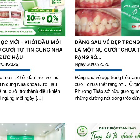
ỌC MỚI – KHỞI ĐẦU MỚI
ĐẰNG SAU VẺ ĐẸP TRONG
Ụ CƯỜI TỰ TIN CÙNG NHA
LÀ MỘT NỤ CƯỜI “CHƯA 
ĐỨC HẬU
RẠNG RỠ…
/08/2026
Ngày 30/07/2026
 mới – Khởi đầu mới với nụ
Đằng sau vẻ đẹp trong trẻo là m
 tin cùng Nha khoa Đức Hậu
cười “chưa thể” rạng rỡ… Ở tuổ
 nụ cười trở thành điều khiến
Phương Thảo sở hữu gương mặ
i ngùng mỗi ngày […]
những đường nét trong trẻo đún