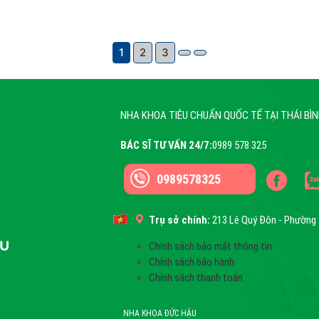
1
2
3
NHA KHOA TIÊU CHUẨN QUỐC TẾ TẠI THÁI BÌ
BÁC SĨ TƯ VẤN 24/7:
0989 578 325
0989578325
Trụ sở chính:
213 Lê Quý Đôn - Phường 
Chính sách bảo mật thông tin
Chính sách bảo hành
Chính sách thanh toán
NHA KHOA ĐỨC HẬU