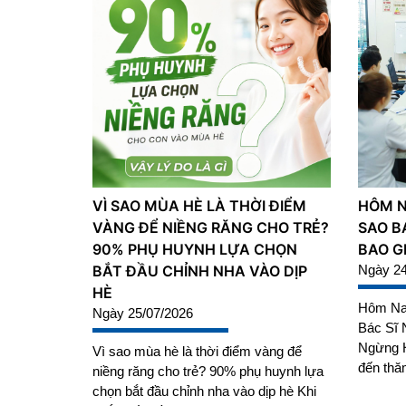
VÌ SAO MÙA HÈ LÀ THỜI ĐIỂM
HÔM NA
VÀNG ĐỂ NIỀNG RĂNG CHO TRẺ?
SAO B
90% PHỤ HUYNH LỰA CHỌN
BAO G
BẮT ĐẦU CHỈNH NHA VÀO DỊP
Ngày 24
HÈ
Hôm Nay
Ngày 25/07/2026
Bác Sĩ 
Ngừng H
Vì sao mùa hè là thời điểm vàng để
đến thă
niềng răng cho trẻ? 90% phụ huynh lựa
chọn bắt đầu chỉnh nha vào dịp hè Khi