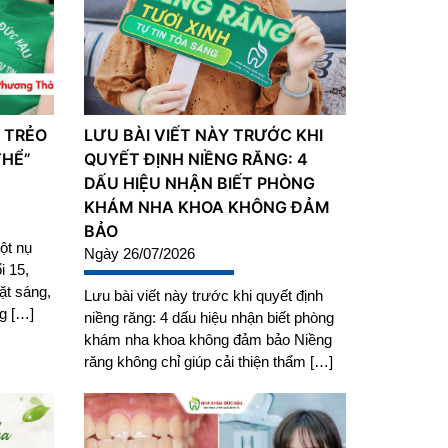
 TRẺO
LƯU BÀI VIẾT NÀY TRƯỚC KHI
THỂ”
QUYẾT ĐỊNH NIỀNG RĂNG: 4
DẤU HIỆU NHẬN BIẾT PHÒNG
KHÁM NHA KHOA KHÔNG ĐẢM
BẢO
ột nụ
Ngày 26/07/2026
i 15,
t sáng,
Lưu bài viết này trước khi quyết định
g […]
niềng răng: 4 dấu hiệu nhận biết phòng
khám nha khoa không đảm bảo Niềng
răng không chỉ giúp cải thiện thẩm […]