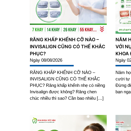
RĂNG KHẤP KHỂNH CỠ NÀO –
NĂM H
INVISALIGN CŨNG CÓ THỂ KHẮC
VỚI N
PHỤC?
KHOA 
Ngày 08/08/2026
Ngày 02
RĂNG KHẤP KHỂNH CỠ NÀO –
Năm học
INVISALIGN CŨNG CÓ THỂ KHẮC
cười tự
PHỤC? Răng khấp khểnh nhẹ có niềng
Đừng để
Invisalign được không? Răng chen
bạn ngạ
chúc nhiều thì sao? Cần bao nhiêu […]