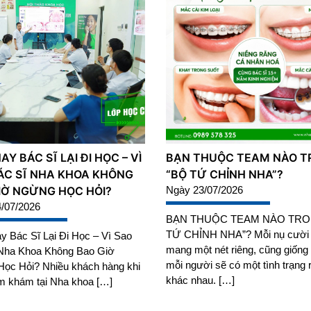
Y BÁC SĨ LẠI ĐI HỌC – VÌ
BẠN THUỘC TEAM NÀO T
ÁC SĨ NHA KHOA KHÔNG
“BỘ TỨ CHỈNH NHA”?
IỜ NGỪNG HỌC HỎI?
Ngày 23/07/2026
/07/2026
BẠN THUỘC TEAM NÀO TRO
TỨ CHỈNH NHA”? Mỗi nụ cười
 Bác Sĩ Lại Đi Học – Vì Sao
mang một nét riêng, cũng giống
Nha Khoa Không Bao Giờ
mỗi người sẽ có một tình trạng 
ọc Hỏi? Nhiều khách hàng khi
khác nhau. […]
m khám tại Nha khoa […]