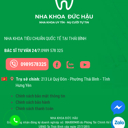
NHA KHOA TIÊU CHUẨN QUỐC TẾ TẠI THÁI BÌNH
BÁC SĨ TƯ VẤN 24/7:
0989 578 325
0989578325
Trụ sở chính:
213 Lê Quý Đôn - Phường Thái Bình - Tỉnh
Hưng Yên
Chính sách bảo mật thông tin
Chính sách bảo hành
Chính sách thanh toán
NHA KHOA ĐỨC HẬU
Giấy chứng nhận đăng ký doanh nghiệp số: 08A8009485 do Phòng Tài Chính Kế Hoạch –
UBND Tp.Thái Bình cấp ngày 27/7/2015