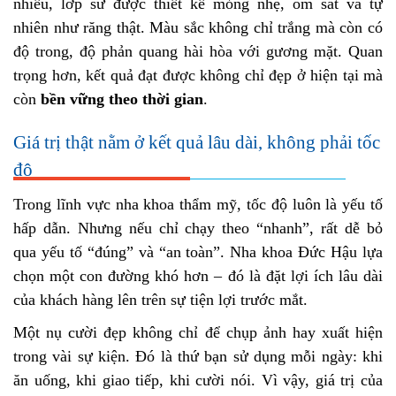
nhiều, lớp sứ được thiết kế mỏng nhẹ, ôm sát và tự
nhiên như răng thật. Màu sắc không chỉ trắng mà còn có
độ trong, độ phản quang hài hòa với gương mặt. Quan
trọng hơn, kết quả đạt được không chỉ đẹp ở hiện tại mà
còn
bền vững theo thời gian
.
Giá trị thật nằm ở kết quả lâu dài, không phải tốc
độ
Trong lĩnh vực nha khoa thẩm mỹ, tốc độ luôn là yếu tố
hấp dẫn. Nhưng nếu chỉ chạy theo “nhanh”, rất dễ bỏ
qua yếu tố “đúng” và “an toàn”. Nha khoa Đức Hậu lựa
chọn một con đường khó hơn – đó là đặt lợi ích lâu dài
của khách hàng lên trên sự tiện lợi trước mắt.
Một nụ cười đẹp không chỉ để chụp ảnh hay xuất hiện
trong vài sự kiện. Đó là thứ bạn sử dụng mỗi ngày: khi
ăn uống, khi giao tiếp, khi cười nói. Vì vậy, giá trị của