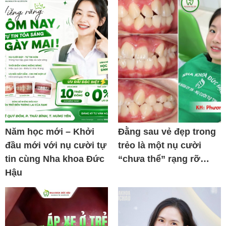
Năm học mới – Khởi
Đằng sau vẻ đẹp trong
đầu mới với nụ cười tự
trẻo là một nụ cười
tin cùng Nha khoa Đức
“chưa thể” rạng rỡ…
Hậu