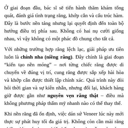
Ở giai đoạn đầu, bác sĩ sẽ tiến hành thăm khám tổng
quát, đánh giá tình trạng răng, khớp cắn và cấu trúc hàm.
Đây là bước nền tảng nhưng lại quyết định đến toàn bộ
hướng điều trị phía sau. Không có hai nụ cười giống
nhau, vì vậy không có một phác đồ chung cho tất cả.
Với những trường hợp răng lệch lạc, giải pháp ưu tiên
luôn là
chỉnh nha (niềng răng)
. Đây chính là giai đoạn
“kiến tạo nền móng” – nơi từng chiếc răng được di
chuyển về đúng vị trí, cung răng được sắp xếp hài hòa
và khớp cắn được thiết lập chính xác. Quá trình này đòi
hỏi thời gian và sự kiên nhẫn, nhưng đổi lại, khách hàng
giữ được gần như
nguyên vẹn răng thật
– điều mà
không phương pháp thẩm mỹ nhanh nào có thể thay thế.
Khi nền răng đã ổn định, việc dán sứ Veneer lúc này mới
thực sự phát huy tối đa giá trị. Không còn cần mài răng