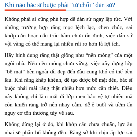
Khi nào bác sĩ buộc phải “từ chối” dán sứ?
Không phải ai cũng phù hợp để dán sứ ngay lập tức. Với
những trường hợp răng mọc lệch lạc, chen chúc, sai
khớp cắn hoặc cấu trúc hàm chưa ổn định, việc dán sứ
vội vàng có thể mang lại nhiều rủi ro hơn là lợi ích.
Hãy hình dung răng thật giống như “nền móng” của một
ngôi nhà. Nếu nền móng chưa vững, việc xây dựng lớp
“bề mặt” bên ngoài dù đẹp đến đâu cũng khó có thể bền
lâu. Khi răng khấp khểnh, để tạo được bề mặt đều, bác sĩ
buộc phải mài răng thật nhiều hơn mức cần thiết. Điều
này không chỉ làm mất đi lớp men bảo vệ tự nhiên mà
còn khiến răng trở nên nhạy cảm, dễ ê buốt và tiềm ẩn
nguy cơ tổn thương tủy về sau.
Không dừng lại ở đó, khi khớp cắn chưa chuẩn, lực ăn
nhai sẽ phân bổ không đều. Răng sứ khi chịu áp lực sai