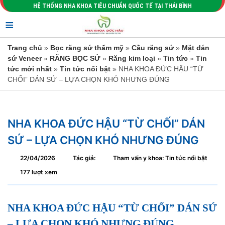
HỆ THỐNG NHA KHOA TIÊU CHUẨN QUỐC TẾ TẠI THÁI BÌNH
≡
Trang chủ
»
Bọc răng sứ thẩm mỹ
»
Cầu răng sứ
»
Mặt dán
sứ Veneer
»
RĂNG BỌC SỨ
»
Răng kim loại
»
Tin tức
»
Tin
tức mới nhất
»
Tin tức nổi bật
» NHA KHOA ĐỨC HẬU “TỪ
CHỐI” DÁN SỨ – LỰA CHỌN KHÓ NHƯNG ĐÚNG
NHA KHOA ĐỨC HẬU “TỪ CHỐI” DÁN
SỨ – LỰA CHỌN KHÓ NHƯNG ĐÚNG
22/04/2026
Tác giả:
Tham vấn y khoa: Tin tức nổi bật
177 lượt xem
NHA KHOA ĐỨC HẬU “TỪ CHỐI” DÁN SỨ
– LỰA CHỌN KHÓ NHƯNG ĐÚNG