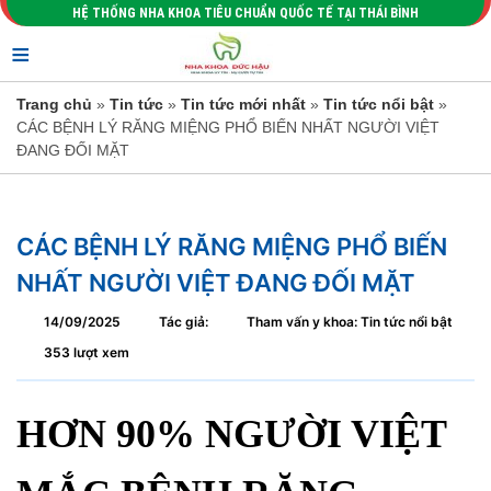
HỆ THỐNG NHA KHOA TIÊU CHUẨN QUỐC TẾ TẠI THÁI BÌNH
≡
Trang chủ
»
Tin tức
»
Tin tức mới nhất
»
Tin tức nổi bật
»
CÁC BỆNH LÝ RĂNG MIỆNG PHỔ BIẾN NHẤT NGƯỜI VIỆT
ĐANG ĐỐI MẶT
CÁC BỆNH LÝ RĂNG MIỆNG PHỔ BIẾN
NHẤT NGƯỜI VIỆT ĐANG ĐỐI MẶT
14/09/2025
Tác giả:
Tham vấn y khoa: Tin tức nổi bật
353 lượt xem
HƠN 90% NGƯỜI VIỆT