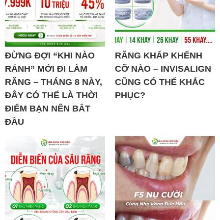
ĐỪNG ĐỢI “KHI NÀO
RĂNG KHẤP KHỂNH
RẢNH” MỚI ĐI LÀM
CỠ NÀO – INVISALIGN
RĂNG – THÁNG 8 NÀY,
CŨNG CÓ THỂ KHẮC
ĐÂY CÓ THỂ LÀ THỜI
PHỤC?
ĐIỂM BẠN NÊN BẮT
ĐẦU