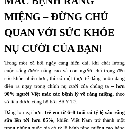
MẮC BỆNH RĂNG
MIỆNG – ĐỪNG CHỦ
QUAN VỚI SỨC KHỎE
NỤ CƯỜI CỦA BẠN!
Trong một xã hội ngày càng hiện đại, khi chất lượng
cuộc sống được nâng cao và con người chú trọng đến
sức khỏe nhiều hơn, thì có một thực tế đáng buồn đang
diễn ra ngay trong chính nụ cười của chúng ta –
hơn
90% người Việt mắc các bệnh lý về răng miệng
, theo
số liệu được công bố bởi Bộ Y Tế.
Đáng lo ngại hơn,
trẻ em từ 6–8 tuổi có tỷ lệ sâu răng
sữa lên tới hơn 85%
, khiến Việt Nam trở thành một
trong những quốc gia có tỷ lệ bệnh răng miệng cao hàng