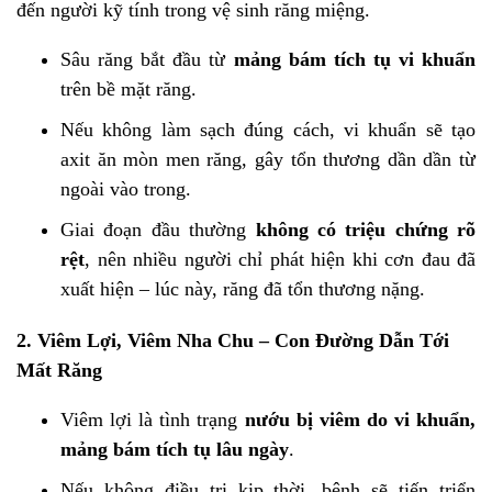
đến người kỹ tính trong vệ sinh răng miệng.
Sâu răng bắt đầu từ
mảng bám tích tụ vi khuẩn
trên bề mặt răng.
Nếu không làm sạch đúng cách, vi khuẩn sẽ tạo
axit ăn mòn men răng, gây tổn thương dần dần từ
ngoài vào trong.
Giai đoạn đầu thường
không có triệu chứng rõ
rệt
, nên nhiều người chỉ phát hiện khi cơn đau đã
xuất hiện – lúc này, răng đã tổn thương nặng.
2.
Viêm Lợi, Viêm Nha Chu – Con Đường Dẫn Tới
Mất Răng
Viêm lợi là tình trạng
nướu bị viêm do vi khuẩn,
mảng bám tích tụ lâu ngày
.
Nếu không điều trị kịp thời, bệnh sẽ tiến triển