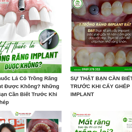
huốc Lá Có Trồng Răng
SỰ THẬT BẠN CẦN BIẾ
nt Được Không? Những
TRƯỚC KHI CẤY GHÉP
Bạn Cần Biết Trước Khi
IMPLANT
hép