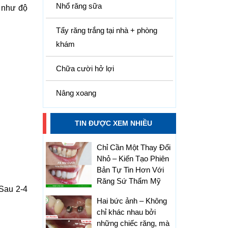
Nhổ răng sữa
 như độ
Tẩy răng trắng tại nhà + phòng
khám
Chữa cười hở lợi
Nâng xoang
TIN ĐƯỢC XEM NHIỀU
Chỉ Cần Một Thay Đổi
Nhỏ – Kiến Tạo Phiên
Bản Tự Tin Hơn Với
Răng Sứ Thẩm Mỹ
 Sau 2-4
Hai bức ảnh – Không
chỉ khác nhau bởi
những chiếc răng, mà