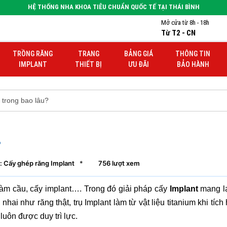
HỆ THỐNG NHA KHOA TIÊU CHUẨN QUỐC TẾ TẠI THÁI BÌNH
Mở cửa từ 8h - 18h
Từ T2 - CN
TRỒNG RĂNG
TRANG
BẢNG GIÁ
THÔNG TIN
IMPLANT
THIẾT BỊ
ƯU ĐÃI
BẢO HÀNH
trong bao lâu?
?
: Cấy ghép răng Implant
*
756 lượt xem
làm cầu, cấy implant…. Trong đó giải pháp cấy
Implant
mang lạ
i như răng thật, trụ Implant làm từ vật liệu titanium khi tích
uôn được duy trì lực.