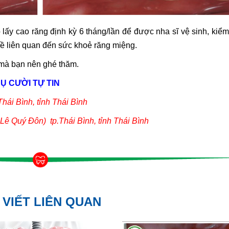
y cao răng định kỳ 6 tháng/lần để được nha sĩ vệ sinh, kiểm 
đề liên quan đến sức khoẻ răng miệng.
y mà bạn nên ghé thăm.
Ụ CƯỜI TỰ TIN
Thái Bình, tỉnh Thái Bình
ê Quý Đôn) tp.Thái Bình, tỉnh Thái Bình
 VIẾT LIÊN QUAN