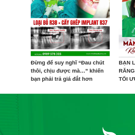
Đừng để suy nghĩ “Đau chút
BẠN L
thôi, chịu được mà…” khiến
RĂNG 
bạn phải trả giá đắt hơn
TỐI 