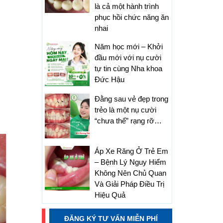
là cả một hành trình
phục hồi chức năng ăn
nhai
Năm học mới – Khởi
đầu mới với nụ cười
tự tin cùng Nha khoa
Đức Hậu
Đằng sau vẻ đẹp trong
trẻo là một nụ cười
“chưa thể” rạng rỡ…
Áp Xe Răng Ở Trẻ Em
– Bệnh Lý Nguy Hiểm
Không Nên Chủ Quan
Và Giải Pháp Điều Trị
Hiệu Quả
ĐĂNG KÝ TƯ VẤN MIỄN PHÍ