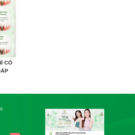
Ì CÓ
ĐÁP
NH