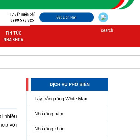
Tư vấn miễn phí
Đặt Lịch Hẹn
0989 578 325
TIN TỨC
NHA KHOA
DỊCH VỤ PHỔ BIẾN
Tẩy trắng răng White Max
Nhổ răng hàm
i nhiều
 hợp với
Nhổ răng khôn