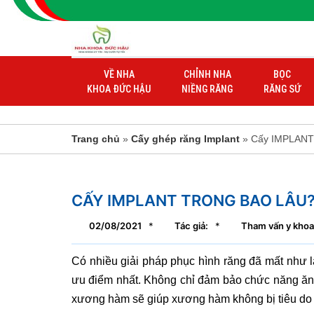
VỀ NHA
CHỈNH NHA
BỌC
KHOA ĐỨC HẬU
NIỀNG RĂNG
RĂNG SỨ
Trang chủ
»
Cấy ghép răng Implant
» Cấy IMPLANT 
CẤY IMPLANT TRONG BAO LÂU
02/08/2021
*
Tác giả:
*
Tham vấn y khoa
Có nhiều giải pháp phục hình răng đã mất như 
ưu điểm nhất. Không chỉ đảm bảo chức năng ăn nha
xương hàm sẽ giúp xương hàm không bị tiêu do l