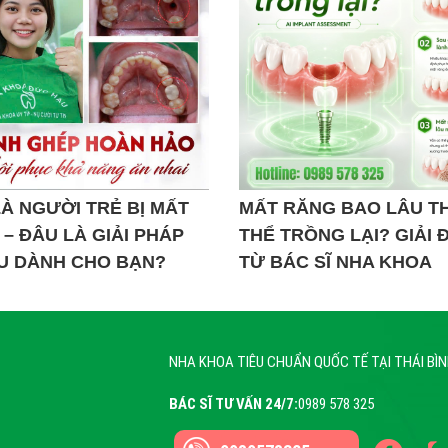
À NGƯỜI TRẺ BỊ MẤT
MẤT RĂNG BAO LÂU TH
– ĐÂU LÀ GIẢI PHÁP
THỂ TRỒNG LẠI? GIẢI 
ƯU DÀNH CHO BẠN?
TỪ BÁC SĨ NHA KHOA
NHA KHOA TIÊU CHUẨN QUỐC TẾ TẠI THÁI BÌ
BÁC SĨ TƯ VẤN 24/7:
0989 578 325