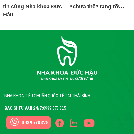
tin cùng Nha khoa Đức
“chưa thể” rạng rỡ…
Hậu
NHA KHOA TIÊU CHUẨN QUỐC TẾ TẠI THÁI BÌNH
BÁC SĨ TƯ VẤN 24/7:
0989 578 325
0989578325