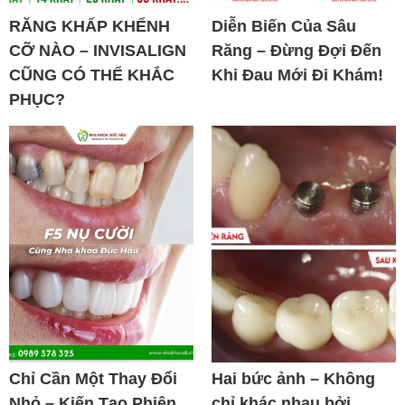
RĂNG KHẤP KHỂNH
Diễn Biến Của Sâu
CỠ NÀO – INVISALIGN
Răng – Đừng Đợi Đến
CŨNG CÓ THỂ KHẮC
Khi Đau Mới Đi Khám!
PHỤC?
Chỉ Cần Một Thay Đổi
Hai bức ảnh – Không
Nhỏ – Kiến Tạo Phiên
chỉ khác nhau bởi