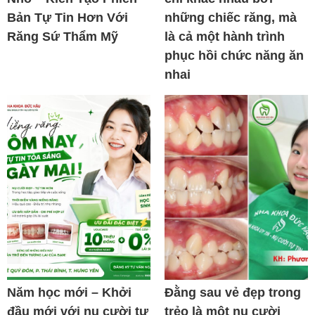
Bản Tự Tin Hơn Với
những chiếc răng, mà
Răng Sứ Thẩm Mỹ
là cả một hành trình
phục hồi chức năng ăn
nhai
Năm học mới – Khởi
Đằng sau vẻ đẹp trong
đầu mới với nụ cười tự
trẻo là một nụ cười