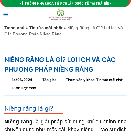
HỆ THỐNG NHA KHOA TIÊU CHUẨN QUỐC TẾ TẠI THÁI BÌNH
≡
Trang chủ
»
Tin tức mới nhất
» Niềng Răng Là Gì? Lợi Ích Và
Các Phương Pháp Niềng Răng
NIỀNG RĂNG LÀ GÌ? LỢI ÍCH VÀ CÁC
PHƯƠNG PHÁP NIỀNG RĂNG
14/06/2024
Tác giả:
Tham vấn y khoa: Tin tức mới nhất
1386 lượt xem
Niềng răng là gì?
Niềng răng
là giải pháp sử dụng khí cụ chỉnh nha
chuyên dụng như mắc cài, khay niềng… tạo sự dịch