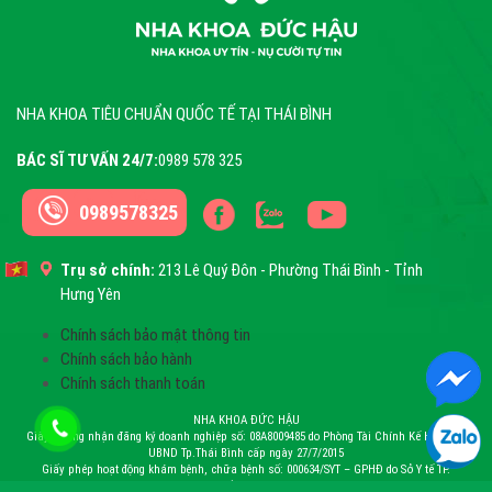
NHA KHOA TIÊU CHUẨN QUỐC TẾ TẠI THÁI BÌNH
BÁC SĨ TƯ VẤN 24/7:
0989 578 325
0989578325
Trụ sở chính:
213 Lê Quý Đôn - Phường Thái Bình - Tỉnh
Hưng Yên
Chính sách bảo mật thông tin
Chính sách bảo hành
Chính sách thanh toán
NHA KHOA ĐỨC HẬU
Giấy chứng nhận đăng ký doanh nghiệp số: 08A8009485 do Phòng Tài Chính Kế Hoạch –
UBND Tp.Thái Bình cấp ngày 27/7/2015
Giấy phép hoạt động khám bệnh, chữa bệnh số: 000634/SYT – GPHĐ do Sở Y tế TP.
Thái Bình cấp ngày 26/12/2016