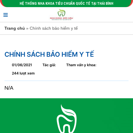
HỆ THỐNG NHA KHOA TIÊU CHUẨN QUỐC TẾ TẠI THÁI BÌNH
≡
Trang chủ
» Chính sách bảo hiểm y tế
CHÍNH SÁCH BẢO HIỂM Y TẾ
01/06/2021
Tác giả:
Tham vấn y khoa:
244 lượt xem
N/A