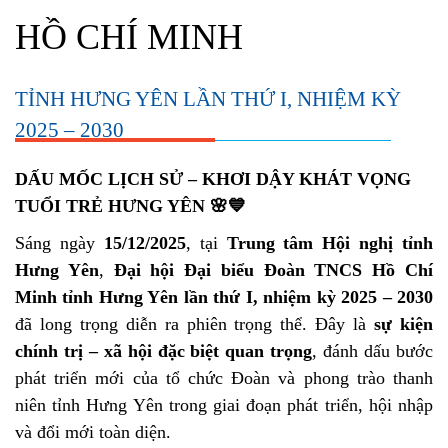
HỒ CHÍ MINH
TỈNH HƯNG YÊN LẦN THỨ I, NHIỆM KỲ
2025 – 2030
DẤU MỐC LỊCH SỬ – KHƠI DẬY KHÁT VỌNG
TUỔI TRẺ HƯNG YÊN 🌸💙
Sáng ngày
15/12/2025
, tại
Trung tâm Hội nghị tỉnh
Hưng Yên
,
Đại hội Đại biểu Đoàn TNCS Hồ Chí
Minh tỉnh Hưng Yên lần thứ I, nhiệm kỳ 2025 – 2030
đã long trọng diễn ra phiên trọng thể. Đây là
sự kiện
chính trị – xã hội đặc biệt quan trọng
, đánh dấu bước
phát triển mới của tổ chức Đoàn và phong trào thanh
niên tỉnh Hưng Yên trong giai đoạn phát triển, hội nhập
và đổi mới toàn diện.