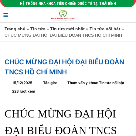
HỆ THỐNG NHA KHOA TIÊU CHUẨN QUỐC TẾ TẠI THÁI BÌNH
≡
Trang chủ
»
Tin tức
»
Tin tức mới nhất
»
Tin tức nổi bật
»
CHÚC MỪNG ĐẠI HỘI ĐẠI BIỂU ĐOÀN TNCS HỒ CHÍ MINH
CHÚC MỪNG ĐẠI HỘI ĐẠI BIỂU ĐOÀN
TNCS HỒ CHÍ MINH
15/12/2025
Tác giả:
Tham vấn y khoa: Tin tức nổi bật
228 lượt xem
CHÚC MỪNG ĐẠI HỘI
ĐẠI BIỂU ĐOÀN TNCS