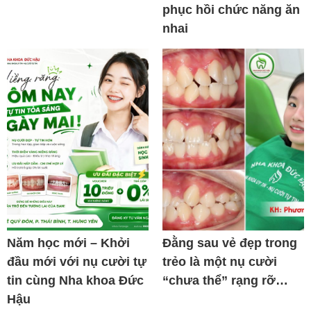
phục hồi chức năng ăn
nhai
Năm học mới – Khởi
Đằng sau vẻ đẹp trong
đầu mới với nụ cười tự
trẻo là một nụ cười
tin cùng Nha khoa Đức
“chưa thể” rạng rỡ…
Hậu