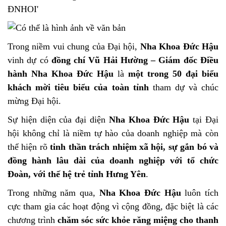
Trong niềm vui chung của Đại hội,
Nha Khoa Đức Hậu
vinh dự có
đồng chí Vũ Hải Hường – Giám đốc Điều
hành Nha Khoa Đức Hậu
là
một trong 50 đại biểu
khách mời tiêu biểu của toàn tỉnh
tham dự và chúc
mừng Đại hội.
Sự hiện diện của đại diện
Nha Khoa Đức Hậu
tại Đại
hội không chỉ là niềm tự hào của doanh nghiệp mà còn
thể hiện rõ
tinh thần trách nhiệm xã hội, sự gắn bó và
đồng hành lâu dài của doanh nghiệp với tổ chức
Đoàn, với thế hệ trẻ tỉnh Hưng Yên
.
Trong những năm qua,
Nha Khoa Đức Hậu
luôn tích
cực tham gia các hoạt động vì cộng đồng, đặc biệt là các
chương trình
chăm sóc sức khỏe răng miệng cho thanh