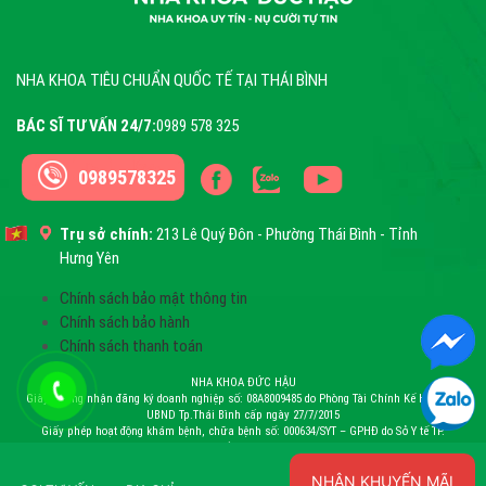
NHA KHOA TIÊU CHUẨN QUỐC TẾ TẠI THÁI BÌNH
BÁC SĨ TƯ VẤN 24/7:
0989 578 325
0989578325
Trụ sở chính:
213 Lê Quý Đôn - Phường Thái Bình - Tỉnh
Hưng Yên
Chính sách bảo mật thông tin
Chính sách bảo hành
Chính sách thanh toán
NHA KHOA ĐỨC HẬU
Giấy chứng nhận đăng ký doanh nghiệp số: 08A8009485 do Phòng Tài Chính Kế Hoạch –
UBND Tp.Thái Bình cấp ngày 27/7/2015
Giấy phép hoạt động khám bệnh, chữa bệnh số: 000634/SYT – GPHĐ do Sở Y tế TP.
Thái Bình cấp ngày 26/12/2016
Chịu trách nhiệm: Ông. Bùi Đức Hậu
NHẬN KHUYẾN MÃI