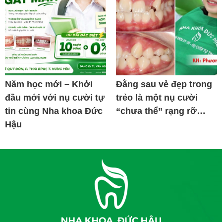
Năm học mới – Khởi
Đằng sau vẻ đẹp trong
đầu mới với nụ cười tự
trẻo là một nụ cười
tin cùng Nha khoa Đức
“chưa thể” rạng rỡ…
Hậu