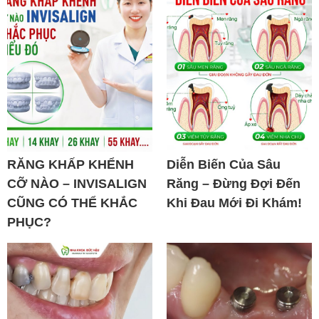
RĂNG KHẤP KHỂNH
Diễn Biến Của Sâu
CỠ NÀO – INVISALIGN
Răng – Đừng Đợi Đến
CŨNG CÓ THỂ KHẮC
Khi Đau Mới Đi Khám!
PHỤC?