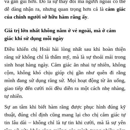
và gần gũi hơn. Đó là sự thay đổi mà người ngoài có thể
dễ dàng nhận ra, nhưng quan trọng hơn cả là
cảm giác
của chính người sở hữu hàm răng ấy
.
Giá trị lớn nhất không nằm ở vẻ ngoài, mà ở cảm
giác khi sử dụng mỗi ngày
Điều khiến chị Hoài hài lòng nhất sau khi hoàn thiện
răng sứ không chỉ là thẩm mỹ, mà là sự thoải mái trong
sinh hoạt hàng ngày. Cảm giác ăn nhai tự nhiên, không
cộm, không khó chịu giúp chị gần như quên đi rằng
mình đang sử dụng răng sứ. Mọi hoạt động từ ăn uống,
giao tiếp đến cười nói đều diễn ra một cách nhẹ nhàng,
tự nhiên.
Sự an tâm khi biết hàm răng được phục hình đúng kỹ
thuật, đúng chỉ định cũng mang lại cho chị cảm giác tự
tin lâu dài – không chỉ là tự tin khi cười, mà là sự yên