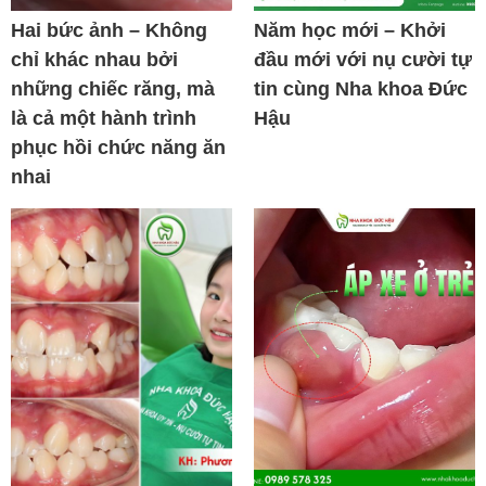
Hai bức ảnh – Không
Năm học mới – Khởi
chỉ khác nhau bởi
đầu mới với nụ cười tự
những chiếc răng, mà
tin cùng Nha khoa Đức
là cả một hành trình
Hậu
phục hồi chức năng ăn
nhai