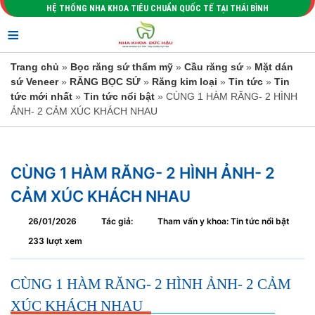
HỆ THỐNG NHA KHOA TIÊU CHUẨN QUỐC TẾ TẠI THÁI BÌNH
≡
Trang chủ
»
Bọc răng sứ thẩm mỹ
»
Cầu răng sứ
»
Mặt dán
sứ Veneer
»
RĂNG BỌC SỨ
»
Răng kim loại
»
Tin tức
»
Tin
tức mới nhất
»
Tin tức nổi bật
» CÙNG 1 HÀM RĂNG- 2 HÌNH
ẢNH- 2 CẢM XÚC KHÁCH NHAU
CÙNG 1 HÀM RĂNG- 2 HÌNH ẢNH- 2
CẢM XÚC KHÁCH NHAU
26/01/2026
Tác giả:
Tham vấn y khoa: Tin tức nổi bật
233 lượt xem
CÙNG 1 HÀM RĂNG- 2 HÌNH ẢNH- 2 CẢM
XÚC KHÁCH NHAU