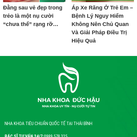
Đằng sau vẻ đẹp trong
Áp Xe Răng Ở Trẻ Em –
trẻo là một nụ cười
Bệnh Lý Nguy Hiểm
“chưa thể” rạng rỡ…
Không Nên Chủ Quan
Và Giải Pháp Điều Trị
Hiệu Quả
NHA KHOA TIÊU CHUẨN QUỐC TẾ TẠI THÁI BÌNH
BÁC SĨ TƯ VẤN 24/7:
0989 578 325