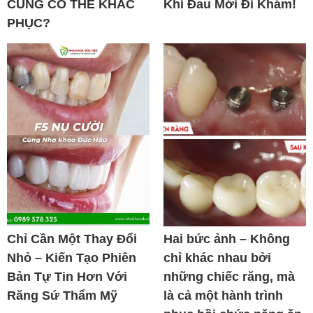
CŨNG CÓ THỂ KHẮC
Khi Đau Mới Đi Khám!
PHỤC?
Chỉ Cần Một Thay Đổi
Hai bức ảnh – Không
Nhỏ – Kiến Tạo Phiên
chỉ khác nhau bởi
Bản Tự Tin Hơn Với
những chiếc răng, mà
Răng Sứ Thẩm Mỹ
là cả một hành trình