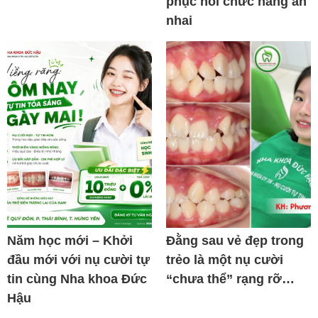
phục hồi chức năng ăn
nhai
Năm học mới – Khởi
Đằng sau vẻ đẹp trong
đầu mới với nụ cười tự
trẻo là một nụ cười
tin cùng Nha khoa Đức
“chưa thể” rạng rỡ…
Hậu