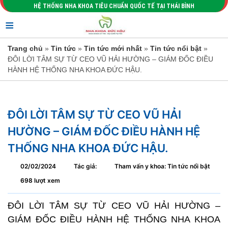
HỆ THỐNG NHA KHOA TIÊU CHUẨN QUỐC TẾ TẠI THÁI BÌNH
≡
Trang chủ
»
Tin tức
»
Tin tức mới nhất
»
Tin tức nổi bật
»
ĐÔI LỜI TÂM SỰ TỪ CEO VŨ HẢI HƯỜNG – GIÁM ĐỐC ĐIỀU
HÀNH HỆ THỐNG NHA KHOA ĐỨC HẬU.
ĐÔI LỜI TÂM SỰ TỪ CEO VŨ HẢI
HƯỜNG – GIÁM ĐỐC ĐIỀU HÀNH HỆ
THỐNG NHA KHOA ĐỨC HẬU.
02/02/2024
Tác giả:
Tham vấn y khoa: Tin tức nổi bật
698 lượt xem
ĐÔI LỜI TÂM SỰ TỪ CEO VŨ HẢI HƯỜNG –
GIÁM ĐỐC ĐIỀU HÀNH HỆ THỐNG NHA KHOA