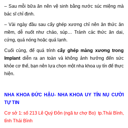
– Sau mỗi bữa ăn nên vệ sinh bằng nước súc miệng mà
bác sĩ chỉ định.
– Vài ngày đầu sau cấy ghép xương chỉ nên ăn thức ăn
mềm, dễ nuốt như cháo, súp… Tránh các thức ăn dai,
cứng, quá nóng hoặc quá lạnh.
Cuối cùng, để quá trình
cấy ghép màng xương trong
Implant
diễn ra an toàn và không ảnh hưởng đến sức
khỏe cơ thể, bạn nên lựa chọn một nha khoa uy tín để thực
hiện.
NHA KHOA ĐỨC HẬU- NHA KHOA UY TÍN NỤ CƯỜI
TỰ TIN
Cơ sở 1: số 213 Lê Quý Đôn (ngã tư chợ Bo) tp.Thái Bình,
tỉnh Thái Bình