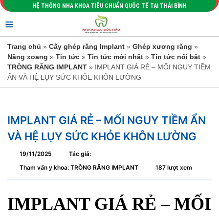
HỆ THỐNG NHA KHOA TIÊU CHUẨN QUỐC TẾ TẠI THÁI BÌNH
≡
Trang chủ
»
Cấy ghép răng Implant
»
Ghép xương răng
»
Nâng xoang
»
Tin tức
»
Tin tức mới nhất
»
Tin tức nổi bật
»
TRỒNG RĂNG IMPLANT
» IMPLANT GIÁ RẺ – MỐI NGUY TIỀM
ẨN VÀ HỆ LỤY SỨC KHỎE KHÔN LƯỜNG
IMPLANT GIÁ RẺ – MỐI NGUY TIỀM ẨN
VÀ HỆ LỤY SỨC KHỎE KHÔN LƯỜNG
19/11/2025
Tác giả:
Tham vấn y khoa: TRỒNG RĂNG IMPLANT
187 lượt xem
IMPLANT GIÁ RẺ – MỐI