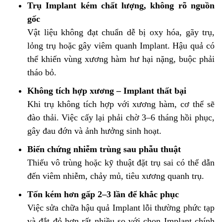
Trụ Implant kém chất lượng, không rõ nguồn
gốc
Vật liệu không đạt chuẩn dễ bị oxy hóa, gãy trụ,
lỏng trụ hoặc gây viêm quanh Implant. Hậu quả có
thể khiến vùng xương hàm hư hại nặng, buộc phải
tháo bỏ.
Không tích hợp xương – Implant thất bại
Khi trụ không tích hợp với xương hàm, cơ thể sẽ
đào thải. Việc cấy lại phải chờ 3–6 tháng hồi phục,
gây đau đớn và ảnh hưởng sinh hoạt.
Biến chứng nhiễm trùng sau phẫu thuật
Thiếu vô trùng hoặc kỹ thuật đặt trụ sai có thể dẫn
đến viêm nhiễm, chảy mủ, tiêu xương quanh trụ.
Tốn kém hơn gấp 2–3 lần để khắc phục
Việc sửa chữa hậu quả Implant lỗi thường phức tạp
và đắt đỏ hơn rất nhiều so với chọn Implant chính