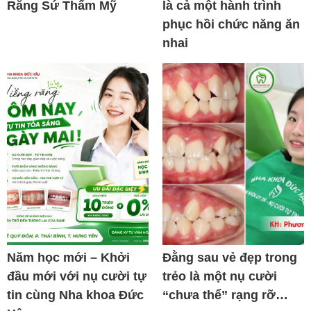
Răng Sứ Thẩm Mỹ
là cả một hành trình
phục hồi chức năng ăn
nhai
Năm học mới – Khởi
Đằng sau vẻ đẹp trong
đầu mới với nụ cười tự
trẻo là một nụ cười
tin cùng Nha khoa Đức
“chưa thể” rạng rỡ…