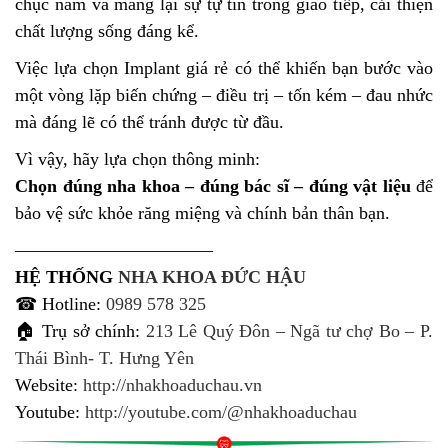
chục năm và mang lại sự tự tin trong giao tiếp, cải thiện
chất lượng sống đáng kể.
Việc lựa chọn Implant giá rẻ có thể khiến bạn bước vào
một vòng lặp biến chứng – điều trị – tốn kém – đau nhức
mà đáng lẽ có thể tránh được từ đầu.
Vì vậy, hãy lựa chọn thông minh:
Chọn đúng nha khoa – đúng bác sĩ – đúng vật liệu
để
bảo vệ sức khỏe răng miệng và chính bản thân bạn.
———————————
HỆ THỐNG
NHA KHOA ĐỨC HẬU
☎ Hotline:
0989 578 325
🏠 Trụ sở chính:
213 Lê Quý Đôn – Ngã tư chợ Bo – P.
Thái Bình- T. Hưng Yên
Website:
http://nhakhoaduchau.vn
Youtube:
http://youtube.com/@nhakhoaduchau