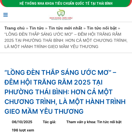
HỆ THỐNG NHA KHOA TIÊU CHUẨN QUỐC TẾ TẠI THÁI BÌNH
≡
Trang chủ
»
Tin tức
»
Tin tức mới nhất
»
Tin tức nổi bật
»
“LỒNG ĐÈN THẮP SÁNG ƯỚC MƠ” – ĐÊM HỘI TRĂNG RẰM
2025 TẠI PHƯỜNG THÁI BÌNH: HƠN CẢ MỘT CHƯƠNG TRÌNH,
LÀ MỘT HÀNH TRÌNH GIEO MẦM YÊU THƯƠNG
“LỒNG ĐÈN THẮP SÁNG ƯỚC MƠ” –
ĐÊM HỘI TRĂNG RẰM 2025 TẠI
PHƯỜNG THÁI BÌNH: HƠN CẢ MỘT
CHƯƠNG TRÌNH, LÀ MỘT HÀNH TRÌNH
GIEO MẦM YÊU THƯƠNG
06/10/2025
Tác giả:
Tham vấn y khoa: Tin tức nổi bật
196 lượt xem