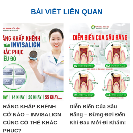
BÀI VIẾT LIÊN QUAN
RĂNG KHẤP KHỂNH
Diễn Biến Của Sâu
CỠ NÀO – INVISALIGN
Răng – Đừng Đợi Đến
CŨNG CÓ THỂ KHẮC
Khi Đau Mới Đi Khám!
PHỤC?