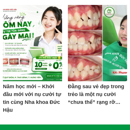
Năm học mới – Khởi
Đằng sau vẻ đẹp trong
đầu mới với nụ cười tự
trẻo là một nụ cười
tin cùng Nha khoa Đức
“chưa thể” rạng rỡ…
Hậu