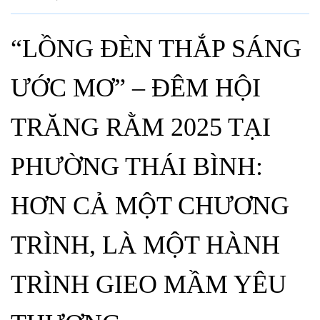
“LỒNG ĐÈN THẮP SÁNG
ƯỚC MƠ” – ĐÊM HỘI
TRĂNG RẰM 2025 TẠI
PHƯỜNG THÁI BÌNH:
HƠN CẢ MỘT CHƯƠNG
TRÌNH, LÀ MỘT HÀNH
TRÌNH GIEO MẦM YÊU