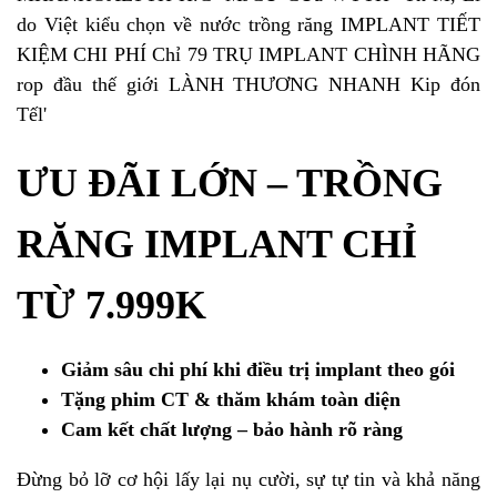
ƯU ĐÃI LỚN – TRỒNG
RĂNG IMPLANT CHỈ
TỪ 7.999K
Giảm sâu chi phí khi điều trị implant theo gói
Tặng phim CT & thăm khám toàn diện
Cam kết chất lượng – bảo hành rõ ràng
Đừng bỏ lỡ cơ hội lấy lại nụ cười, sự tự tin và khả năng