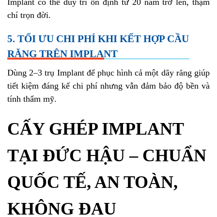
Implant có thể duy trì ổn định từ 20 năm trở lên, thậm
chí trọn đời.
5. TỐI ƯU CHI PHÍ KHI KẾT HỢP CẦU
RĂNG TRÊN IMPLANT
Dùng 2–3 trụ Implant để phục hình cả một dãy răng giúp
tiết kiệm đáng kể chi phí nhưng vẫn đảm bảo độ bền và
tính thẩm mỹ.
CẤY GHÉP IMPLANT
TẠI ĐỨC HẬU – CHUẨN
QUỐC TẾ, AN TOÀN,
KHÔNG ĐAU