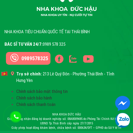
NHA KHOA TIÊU CHUẨN QUỐC TẾ TẠI THÁI BÌNH
BÁC SĨ TƯ VẤN 24/7:
0989 578 325
0989578325
Trụ sở chính:
213 Lê Quý Đôn - Phường Thái Bình - Tỉnh
Hưng Yên
Chính sách bảo mật thông tin
Chính sách bảo hành
Chính sách thanh toán
NHA KHOA ĐỨC HẬU
Giấy chứng nhận đăng ký doanh nghiệp số: 08A8009485 do Phòng Tài Chính Kế Hoạch –
UBND Tp.Thái Bình cấp ngày 27/7/2015
Giấy phép hoạt động khám bệnh, chữa bệnh số: 000634/SYT – GPHĐ do Sở Y tế TP.
Thái Bình cấp ngày 26/12/2016