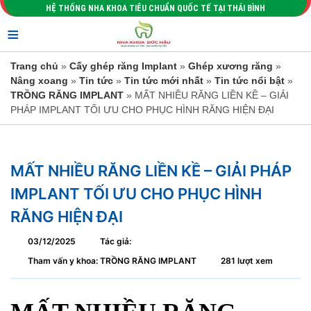
HỆ THỐNG NHA KHOA TIÊU CHUẨN QUỐC TẾ TẠI THÁI BÌNH
≡
Trang chủ
»
Cấy ghép răng Implant
»
Ghép xương răng
»
Nâng xoang
»
Tin tức
»
Tin tức mới nhất
»
Tin tức nổi bật
»
TRỒNG RĂNG IMPLANT
» MẤT NHIỀU RĂNG LIỀN KỀ – GIẢI
PHÁP IMPLANT TỐI ƯU CHO PHỤC HÌNH RĂNG HIỆN ĐẠI
MẤT NHIỀU RĂNG LIỀN KỀ – GIẢI PHÁP
IMPLANT TỐI ƯU CHO PHỤC HÌNH
RĂNG HIỆN ĐẠI
03/12/2025
Tác giả:
Tham vấn y khoa: TRỒNG RĂNG IMPLANT
281 lượt xem