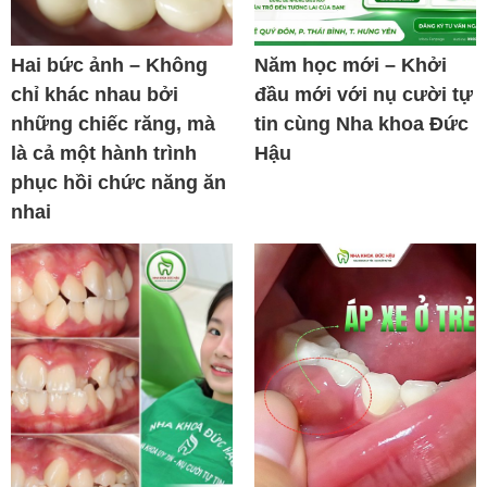
Hai bức ảnh – Không
Năm học mới – Khởi
chỉ khác nhau bởi
đầu mới với nụ cười tự
những chiếc răng, mà
tin cùng Nha khoa Đức
là cả một hành trình
Hậu
phục hồi chức năng ăn
nhai