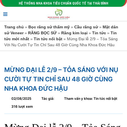
HỆ THỐNG NHA KHOA TIÊU CHUẨN QUỐC TẾ TẠI THÁI BÌNH
≡
Trang chủ
»
Bọc răng sứ thẩm mỹ
»
Cầu răng sứ
»
Mặt dán
sứ Veneer
»
RĂNG BỌC SỨ
»
Răng kim loại
»
Tin tức
»
Tin
tức mới nhất
»
Tin tức nổi bật
» Mừng Đại lễ 2/9 – Tỏa Sáng
Với Nụ Cười Tự Tin Chỉ Sau 48 Giờ Cùng Nha Khoa Đức Hậu
MỪNG ĐẠI LỄ 2/9 – TỎA SÁNG VỚI NỤ
CƯỜI TỰ TIN CHỈ SAU 48 GIỜ CÙNG
NHA KHOA ĐỨC HẬU
02/08/2025
Tác giả:
Tham vấn y khoa: Tin tức nổi bật
316 lượt xem