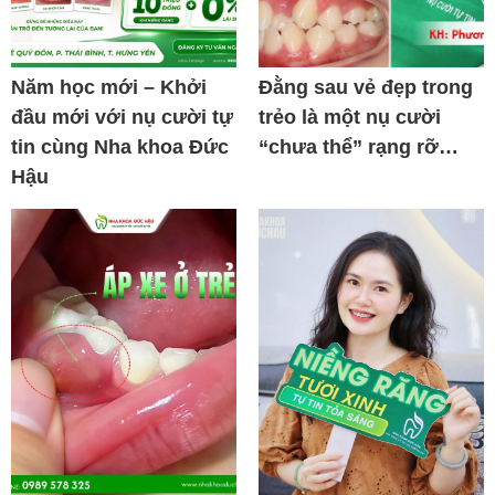
Năm học mới – Khởi
Đằng sau vẻ đẹp trong
đầu mới với nụ cười tự
trẻo là một nụ cười
tin cùng Nha khoa Đức
“chưa thể” rạng rỡ…
Hậu