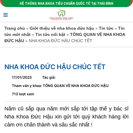
HỆ THỐNG NHA KHOA TIÊU CHUẨN QUỐC TẾ TẠI THÁI BÌNH
≡
Trang chủ
»
Giới thiệu về nha khoa đức hậu
»
Tin tức
»
Tin
tức mới nhất
»
Tin tức nổi bật
»
TỔNG QUAN VỀ NHA KHOA
ĐỨC HẬU
» NHA KHOA ĐỨC HẬU CHÚC TẾT
NHA KHOA ĐỨC HẬU CHÚC TẾT
17/01/2023
Tác giả:
Tham vấn y khoa: TỔNG QUAN VỀ NHA KHOA ĐỨC HẬU
713 lượt xem
Năm cũ sắp qua năm mới sắp tới tập thể y bác sĩ
Nha Khoa Đức Hậu xin gửi tới quý khách hàng lời
cảm ơn chân thành và sâu sắc nhất !