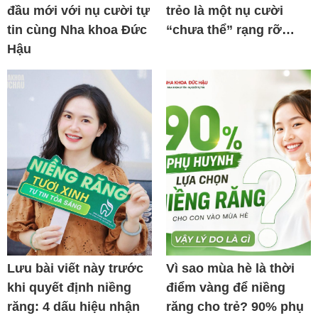
đầu mới với nụ cười tự
trẻo là một nụ cười
tin cùng Nha khoa Đức
“chưa thể” rạng rỡ…
Hậu
Lưu bài viết này trước
Vì sao mùa hè là thời
khi quyết định niềng
điểm vàng để niềng
răng: 4 dấu hiệu nhận
răng cho trẻ? 90% phụ