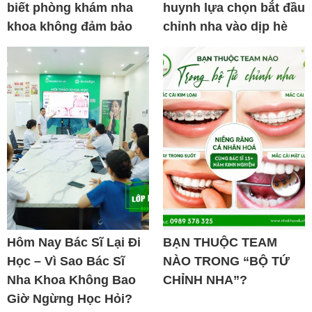
biết phòng khám nha
huynh lựa chọn bắt đầu
khoa không đảm bảo
chỉnh nha vào dịp hè
Hôm Nay Bác Sĩ Lại Đi
BẠN THUỘC TEAM
Học – Vì Sao Bác Sĩ
NÀO TRONG “BỘ TỨ
Nha Khoa Không Bao
CHỈNH NHA”?
Giờ Ngừng Học Hỏi?