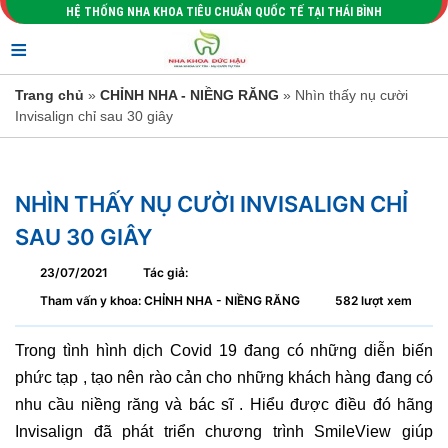
HỆ THỐNG NHA KHOA TIÊU CHUẨN QUỐC TẾ TẠI THÁI BÌNH
≡
Trang chủ
»
CHỈNH NHA - NIỀNG RĂNG
» Nhìn thấy nụ cười
Invisalign chỉ sau 30 giây
NHÌN THẤY NỤ CƯỜI INVISALIGN CHỈ
SAU 30 GIÂY
23/07/2021
Tác giả:
Tham vấn y khoa: CHỈNH NHA - NIỀNG RĂNG
582 lượt xem
Trong tình hình dịch Covid 19 đang có những diễn biến
phức tạp , tạo nên rào cản cho những khách hàng đang có
nhu cầu niềng răng và bác sĩ . Hiểu được điều đó hãng
Invisalign đã phát triển chương trình SmileView giúp