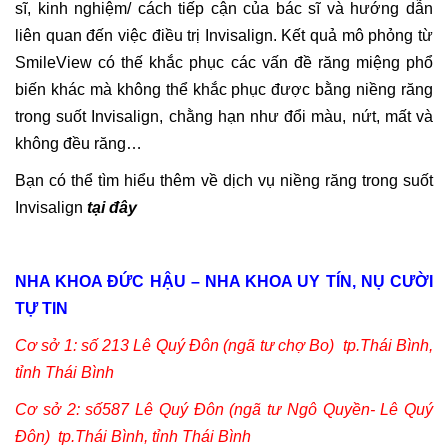
sĩ, kinh nghiệm/ cách tiếp cận của bác sĩ và hướng dẫn
liên quan đến việc điều trị Invisalign. Kết quả mô phỏng từ
SmileView có thế khắc phục các vấn đề răng miệng phổ
biến khác mà không thể khắc phục được bằng niềng răng
trong suốt Invisalign, chằng hạn như đổi màu, nứt, mất và
không đều răng…
Bạn có thể tìm hiểu thêm về dịch vụ niềng răng trong suốt
Invisalign
tại đây
NHA KHOA ĐỨC HẬU – NHA KHOA UY TÍN, NỤ CƯỜI
TỰ TIN
Cơ sở 1: số 213 Lê Quý Đôn (ngã tư chợ Bo) tp.Thái Bình,
tỉnh Thái Bình
Cơ sở 2: số587 Lê Quý Đôn (ngã tư Ngô Quyền- Lê Quý
Đôn) tp.Thái Bình, tỉnh Thái Bình