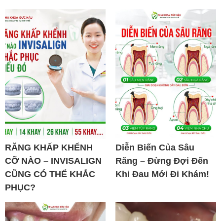
RĂNG KHẤP KHỂNH
Diễn Biến Của Sâu
CỠ NÀO – INVISALIGN
Răng – Đừng Đợi Đến
CŨNG CÓ THỂ KHẮC
Khi Đau Mới Đi Khám!
PHỤC?