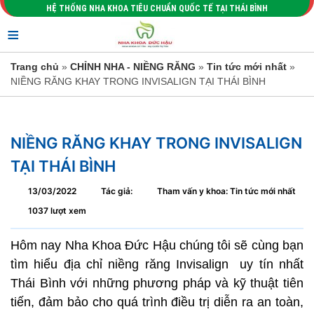
HỆ THỐNG NHA KHOA TIÊU CHUẨN QUỐC TẾ TẠI THÁI BÌNH
≡
Trang chủ
»
CHỈNH NHA - NIỀNG RĂNG
»
Tin tức mới nhất
»
NIỀNG RĂNG KHAY TRONG INVISALIGN TẠI THÁI BÌNH
NIỀNG RĂNG KHAY TRONG INVISALIGN
TẠI THÁI BÌNH
13/03/2022
Tác giả:
Tham vấn y khoa: Tin tức mới nhất
1037 lượt xem
Hôm nay Nha Khoa Đức Hậu chúng tôi sẽ cùng bạn
tìm hiểu địa chỉ niềng răng Invisalign uy tín nhất
Thái Bình với những phương pháp và kỹ thuật tiên
tiến, đảm bảo cho quá trình điều trị diễn ra an toàn,