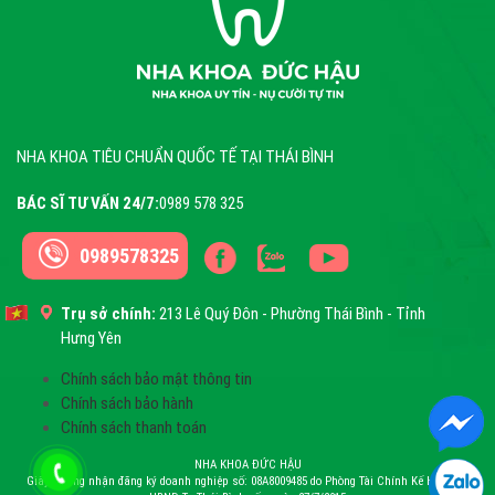
NHA KHOA TIÊU CHUẨN QUỐC TẾ TẠI THÁI BÌNH
BÁC SĨ TƯ VẤN 24/7:
0989 578 325
0989578325
Trụ sở chính:
213 Lê Quý Đôn - Phường Thái Bình - Tỉnh
Hưng Yên
Chính sách bảo mật thông tin
Chính sách bảo hành
Chính sách thanh toán
NHA KHOA ĐỨC HẬU
Giấy chứng nhận đăng ký doanh nghiệp số: 08A8009485 do Phòng Tài Chính Kế Hoạch –