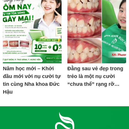
Năm học mới – Khởi
Đằng sau vẻ đẹp trong
đầu mới với nụ cười tự
trẻo là một nụ cười
tin cùng Nha khoa Đức
“chưa thể” rạng rỡ…
Hậu