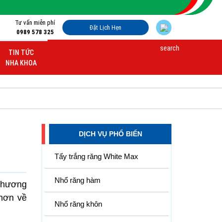
Tư vấn miễn phí
Đặt Lịch Hẹn
0989 578 325
TIN TỨC
NHA KHOA
DỊCH VỤ PHỔ BIẾN
Tẩy trắng răng White Max
Nhổ răng hàm
 phương
 hơn về
Nhổ răng khôn