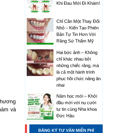
Khi Đau Mới Đi Khám!
Chỉ Cần Một Thay Đổi
Nhỏ – Kiến Tạo Phiên
Bản Tự Tin Hơn Với
Răng Sứ Thẩm Mỹ
Hai bức ảnh – Không
chỉ khác nhau bởi
những chiếc răng, mà
là cả một hành trình
phục hồi chức năng ăn
nhai
Năm học mới – Khởi
 phương
đầu mới với nụ cười
 hàm và
tự tin cùng Nha khoa
Đức Hậu
ĐĂNG KÝ TƯ VẤN MIỄN PHÍ