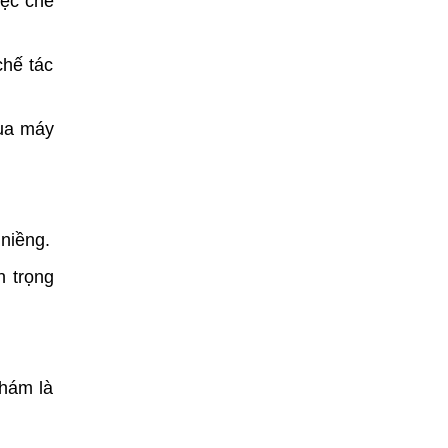
iệc chế
chế tác
qua máy
niềng.
n trọng
khám là