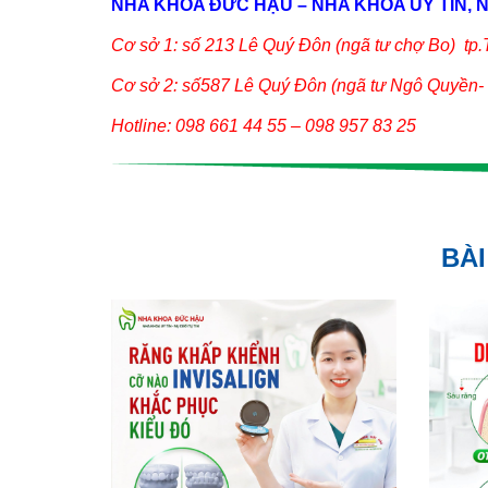
NHA KHOA ĐỨC HẬU – NHA KHOA UY TÍN, N
Cơ sở 1: số 213 Lê Quý Đôn (ngã tư chợ Bo) tp.T
Cơ sở 2: số587 Lê Quý Đôn (ngã tư Ngô Quyền- L
Hotline: 098 661 44 55 – 098 957 83 25
BÀI