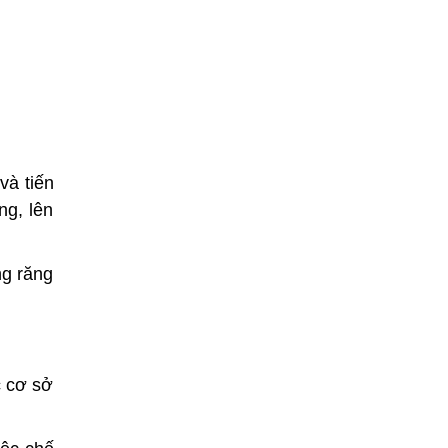
và tiến
ng, lên
ng răng
c cơ sở