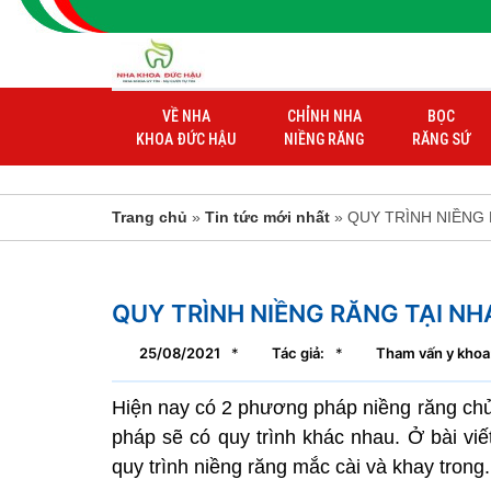
VỀ NHA
CHỈNH NHA
BỌC
KHOA ĐỨC HẬU
NIỀNG RĂNG
RĂNG SỨ
Trang chủ
»
Tin tức mới nhất
» QUY TRÌNH NIỀNG
QUY TRÌNH NIỀNG RĂNG TẠI N
25/08/2021
*
Tác giả:
*
Tham vấn y khoa:
Hiện nay có 2 phương pháp niềng răng chủ
pháp sẽ có quy trình khác nhau. Ở bài vi
quy trình niềng răng mắc cài và khay trong.