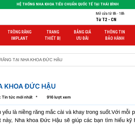
HỆ THỐNG NHA KHOA TIÊU CHUẨN QUỐC TẾ TẠI THÁI BÌNH
Mở cửa từ 8h - 18h
Từ T2 - CN
TRỒNG RĂNG
TRANG
BẢNG GIÁ
THÔNG TIN
IMPLANT
THIẾT BỊ
ƯU ĐÃI
BẢO HÀNH
 RĂNG TẠI NHA KHOA ĐỨC HẬU
HA KHOA ĐỨC HẬU
 Tin tức mới nhất
*
916 lượt xem
 yếu là niềng răng mắc cài và khay trong suốt.Với mỗi
ết này, Nha khoa Đức Hậu sẽ giúp các bạn tìm hiểu kỹ