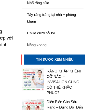
Nhổ răng sữa
Tẩy răng trắng tại nhà + phòng
khám
g
Chữa cười hở lợi
hợp với
hính
Nâng xoang
TIN ĐƯỢC XEM NHIỀU
RĂNG KHẤP KHỂNH
CỠ NÀO –
INVISALIGN CŨNG
CÓ THỂ KHẮC
PHỤC?
Diễn Biến Của Sâu
Răng – Đừng Đợi Đến