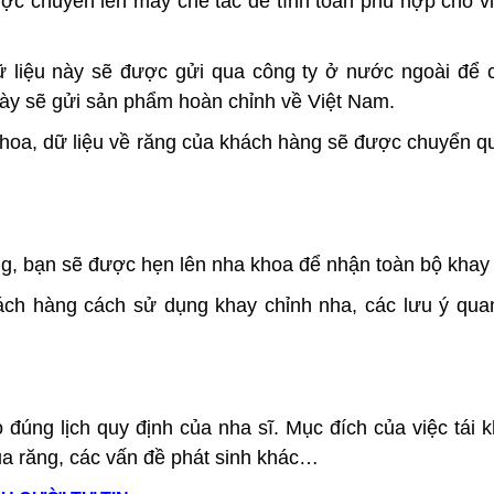
ợc chuyển lên máy chế tác để tính toán phù hợp cho v
 liệu này sẽ được gửi qua công ty ở nước ngoài để 
này sẽ gửi sản phẩm hoàn chỉnh về Việt Nam.
hoa, dữ liệu về răng của khách hàng sẽ được chuyển 
ng, bạn sẽ được hẹn lên nha khoa để nhận toàn bộ khay 
ch hàng cách sử dụng khay chỉnh nha, các lưu ý qua
 đúng lịch quy định của nha sĩ. Mục đích của việc tái 
của răng, các vấn đề phát sinh khác…