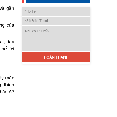
 và gắn
ạng của
ài, dây
hể tới
này mặc
p thích
khác để