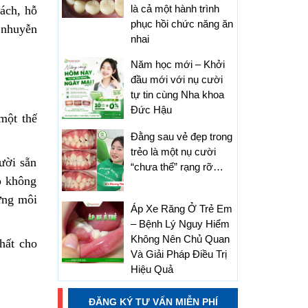
là cả một hành trình
hách, hỗ
phục hồi chức năng ăn
 nhuyễn
nhai
Năm học mới – Khởi
đầu mới với nụ cười
tự tin cùng Nha khoa
Đức Hậu
một thế
Đằng sau vẻ đẹp trong
trẻo là một nụ cười
ười sẵn
“chưa thể” rạng rỡ…
ọ không
ựng môi
Áp Xe Răng Ở Trẻ Em
– Bệnh Lý Nguy Hiểm
Không Nên Chủ Quan
hất cho
Và Giải Pháp Điều Trị
Hiệu Quả
ĐĂNG KÝ TƯ VẤN MIỄN PHÍ