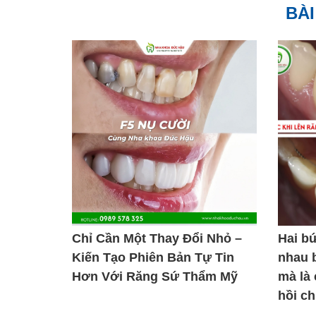
BÀI
Chỉ Cần Một Thay Đổi Nhỏ –
Hai b
Kiến Tạo Phiên Bản Tự Tin
nhau 
Hơn Với Răng Sứ Thẩm Mỹ
mà là
hồi c