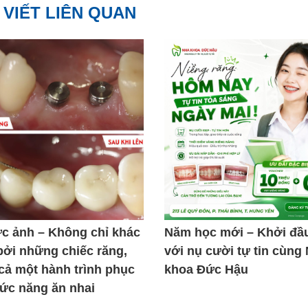
 VIẾT LIÊN QUAN
ức ảnh – Không chỉ khác
Năm học mới – Khởi đầ
bởi những chiếc răng,
với nụ cười tự tin cùng
 cả một hành trình phục
khoa Đức Hậu
hức năng ăn nhai