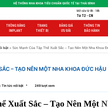
HỆ THỐNG NHA KHOA TIÊU CHUẨN QUỐC TẾ TẠI THÁI BÌNH
Mở cửa từ 8h - 18h
Từ T2 - CN
TRỒNG RĂNG
TRANG
BẢNG GIÁ
THÔNG TIN
IMPLANT
THIẾT BỊ
ƯU ĐÃI
BẢO HÀNH
ổi bật
» Sức Mạnh Của Tập Thể Xuất Sắc – Tạo Nên Một Nha Khoa 
SẮC – TẠO NÊN MỘT NHA KHOA ĐỨC HẬU
 Tin tức nổi bật
*
249 lượt xem
ể Xuất Sắc – Tạo Nên Một
N