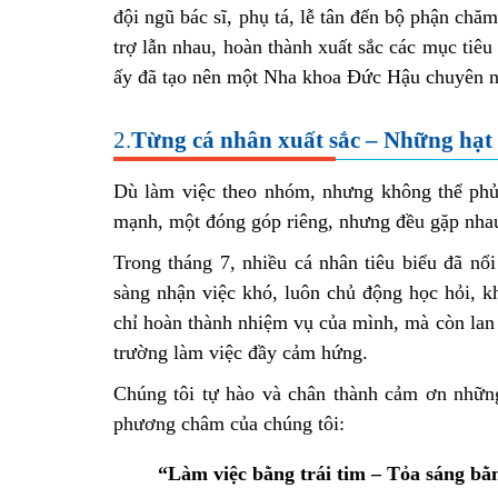
đội ngũ bác sĩ, phụ tá, lễ tân đến bộ phận chă
trợ lẫn nhau, hoàn thành xuất sắc các mục ti
ấy đã tạo nên một Nha khoa Đức Hậu chuyên ng
2.
Từng cá nhân xuất sắc – Những hạt
Dù làm việc theo nhóm, nhưng không thể phủ
mạnh, một đóng góp riêng, nhưng đều gặp nha
Trong tháng 7, nhiều cá nhân tiêu biểu đã nổ
sàng nhận việc khó, luôn chủ động học hỏi, k
chỉ hoàn thành nhiệm vụ của mình, mà còn lan
trường làm việc đầy cảm hứng.
Chúng tôi tự hào và chân thành cảm ơn những
phương châm của chúng tôi:
“Làm việc bằng trái tim – Tỏa sáng bằ