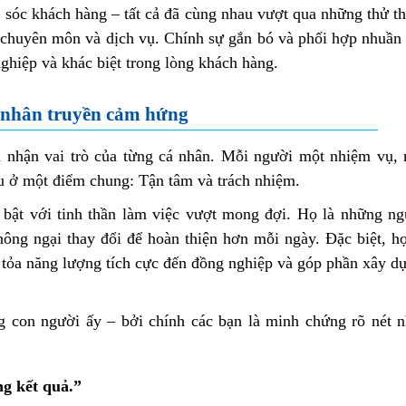
m sóc khách hàng – tất cả đã cùng nhau vượt qua những thử t
êu chuyên môn và dịch vụ. Chính sự gắn bó và phối hợp nhuần
hiệp và khác biệt trong lòng khách hàng.
 nhân truyền cảm hứng
 nhận vai trò của từng cá nhân. Mỗi người một nhiệm vụ, 
u ở một điểm chung: Tận tâm và trách nhiệm.
i bật với tinh thần làm việc vượt mong đợi. Họ là những ng
hông ngại thay đổi để hoàn thiện hơn mỗi ngày. Đặc biệt, h
 tỏa năng lượng tích cực đến đồng nghiệp và góp phần xây d
 con người ấy – bởi chính các bạn là minh chứng rõ nét n
ng kết quả.”