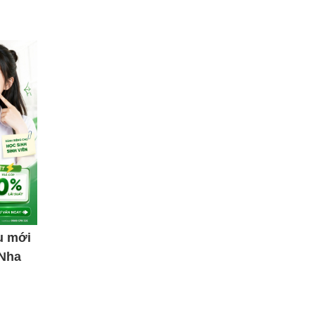
u mới
 Nha