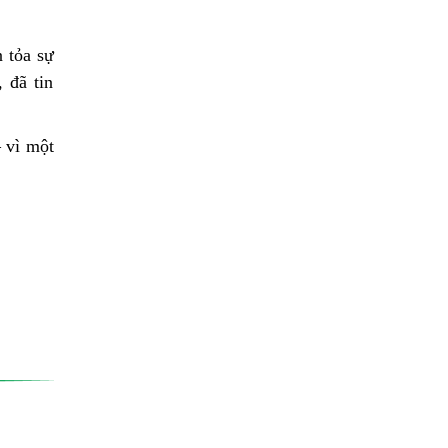
 tỏa sự
 đã tin
– vì một