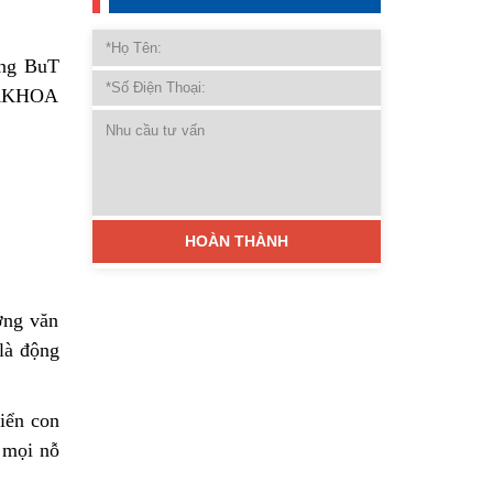
ớng văn
 là động
riển con
 mọi nỗ