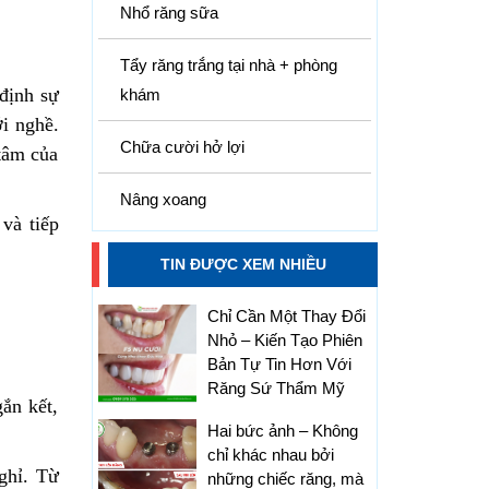
Nhổ răng sữa
Tẩy răng trắng tại nhà + phòng
 định sự
khám
i nghề.
Chữa cười hở lợi
 tâm của
Nâng xoang
và tiếp
TIN ĐƯỢC XEM NHIỀU
Chỉ Cần Một Thay Đổi
Nhỏ – Kiến Tạo Phiên
Bản Tự Tin Hơn Với
Răng Sứ Thẩm Mỹ
ắn kết,
Hai bức ảnh – Không
chỉ khác nhau bởi
ghỉ. Từ
những chiếc răng, mà