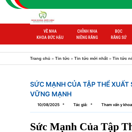
VỀ NHA
CHỈNH NHA
BỌC
KHOA ĐỨC HẬU
NIỀNG RĂNG
RĂNG SỨ
Trang chủ
»
Tin tức
»
Tin tức mới nhất
»
Tin tức n
SỨC MẠNH CỦA TẬP THỂ XUẤT 
VỮNG MẠNH
10/08/2025
*
Tác giả:
*
Tham vấn y khoa:
Sức Mạnh Của Tập Th