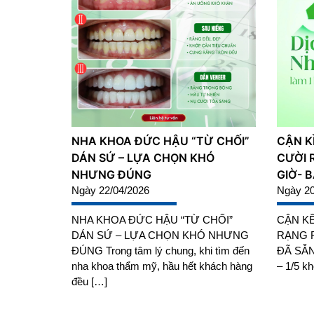
NHA KHOA ĐỨC HẬU “TỪ CHỐI”
CẬN KỀ
DÁN SỨ – LỰA CHỌN KHÓ
CƯỜI 
NHƯNG ĐÚNG
GIỜ- 
Ngày 22/04/2026
Ngày 20
NHA KHOA ĐỨC HẬU “TỪ CHỐI”
CẬN KỀ
DÁN SỨ – LỰA CHỌN KHÓ NHƯNG
RẠNG R
ĐÚNG Trong tâm lý chung, khi tìm đến
ĐÃ SẴN
nha khoa thẩm mỹ, hầu hết khách hàng
– 1/5 kh
đều […]