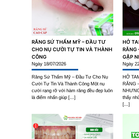
RĂNG SỨ THẨM MỸ – ĐẦU TƯ
HỞ TA
CHO NỤ CƯỜI TỰ TIN VÀ THÀNH
RĂNG 
CÔNG
GẶP N
Ngày 18/07/2026
Ngày 22
Răng Sứ Thẩm Mỹ – Đầu Tư Cho Nụ
HỞ TAM
Cười Tự Tin Và Thành Công Một nụ
RĂNG 
cười rạng rỡ với hàm răng đều đẹp luôn
NHƯNG 
là điểm nhấn giúp […]
thấy nh
[…]