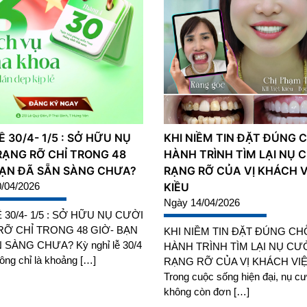
 30/4- 1/5 : SỞ HỮU NỤ
KHI NIỀM TIN ĐẶT ĐÚNG C
RẠNG RỠ CHỈ TRONG 48
HÀNH TRÌNH TÌM LẠI NỤ 
BẠN ĐÃ SẴN SÀNG CHƯA?
RẠNG RỠ CỦA VỊ KHÁCH V
/04/2026
KIỀU
Ngày 14/04/2026
 30/4- 1/5 : SỞ HỮU NỤ CƯỜI
Ỡ CHỈ TRONG 48 GIỜ- BẠN
KHI NIỀM TIN ĐẶT ĐÚNG CH
 SÀNG CHƯA? Kỳ nghỉ lễ 30/4
HÀNH TRÌNH TÌM LẠI NỤ CƯ
ông chỉ là khoảng […]
RẠNG RỠ CỦA VỊ KHÁCH VIỆ
Trong cuộc sống hiện đại, nụ cư
không còn đơn […]