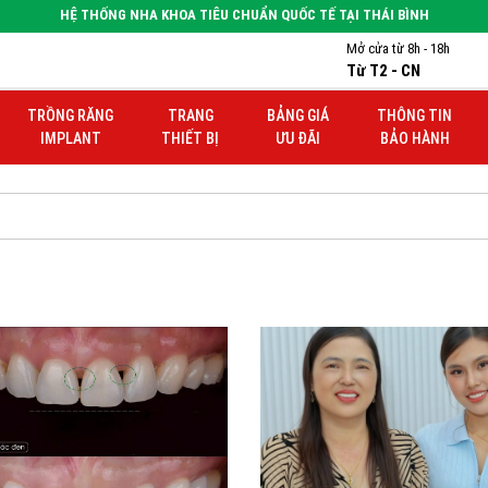
HỆ THỐNG NHA KHOA TIÊU CHUẨN QUỐC TẾ TẠI THÁI BÌNH
Mở cửa từ 8h - 18h
Từ T2 - CN
TRỒNG RĂNG
TRANG
BẢNG GIÁ
THÔNG TIN
IMPLANT
THIẾT BỊ
ƯU ĐÃI
BẢO HÀNH