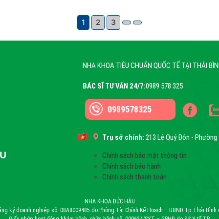
1
2
3
NHA KHOA TIÊU CHUẨN QUỐC TẾ TẠI THÁI BÌ
BÁC SĨ TƯ VẤN 24/7:
0989 578 325
0989578325
Trụ sở chính:
213 Lê Quý Đôn - Phường 
Chính sách bảo mật thông tin
Chính sách bảo hành
Chính sách thanh toán
NHA KHOA ĐỨC HẬU
ăng ký doanh nghiệp số: 08A8009485 do Phòng Tài Chính Kế Hoạch – UBND Tp.Thái Bình 