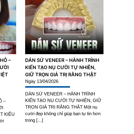
HỖ –
DÁN SỨ VENEER – HÀNH TRÌNH
CƯỜI
KIẾN TẠO NỤ CƯỜI TỰ NHIÊN,
IỆT
GIỮ TRỌN GIÁ TRỊ RĂNG THẬT
Ngày 13/04/2026
DÁN SỨ VENEER – HÀNH TRÌNH
KIẾN TẠO NỤ CƯỜI TỰ NHIÊN, GIỮ
Ỗ –
TRỌN GIÁ TRỊ RĂNG THẬT Một nụ
ỜI
cười đẹp không chỉ giúp bạn tự tin hơn
T KIỀU
trong […]
ời