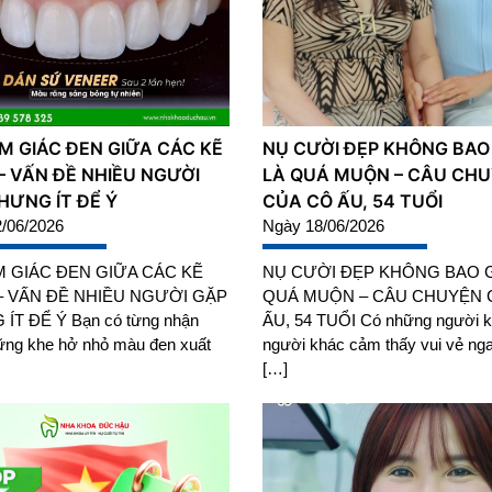
M GIÁC ĐEN GIỮA CÁC KẼ
NỤ CƯỜI ĐẸP KHÔNG BAO
– VẤN ĐỀ NHIỀU NGƯỜI
LÀ QUÁ MUỘN – CÂU CH
HƯNG ÍT ĐỂ Ý
CỦA CÔ ẤU, 54 TUỔI
/06/2026
Ngày 18/06/2026
 GIÁC ĐEN GIỮA CÁC KẼ
NỤ CƯỜI ĐẸP KHÔNG BAO G
– VẤN ĐỀ NHIỀU NGƯỜI GẶP
QUÁ MUỘN – CÂU CHUYỆN 
ÍT ĐỂ Ý Bạn có từng nhận
ẤU, 54 TUỔI Có những người k
ững khe hở nhỏ màu đen xuất
người khác cảm thấy vui vẻ nga
[…]