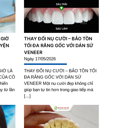
 GIỜ
THAY ĐỔI NỤ CƯỜI – BẢO TỒN
UYỆN
TỐI ĐA RĂNG GỐC VỚI DÁN SỨ
VENEER
Ngày 17/05/2026
IỜ LÀ
THAY ĐỔI NỤ CƯỜI – BẢO TỒN TỐI
CỦA CÔ
ĐA RĂNG GỐC VỚI DÁN SỨ
hiến
VENEER Một nụ cười đẹp không chỉ
y từ lần
giúp bạn tự tin hơn trong giao tiếp mà
[…]