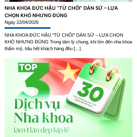
NHA KHOA ĐỨC HẬU “TỪ CHỐI” DÁN SỨ – LỰA
CHỌN KHÓ NHƯNG ĐÚNG
Ngày 22/04/2026
NHA KHOA ĐỨC HẬU “TỪ CHỐI” DÁN SỨ – LỰA CHỌN
KHÓ NHƯNG ĐÚNG Trong tâm lý chung, khi tìm đến nha khoa
thẩm mỹ, hầu hết khách hàng đều […]