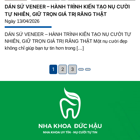
DÁN SỨ VENEER – HÀNH TRÌNH KIẾN TẠO NỤ CƯỜI
TỰ NHIÊN, GIỮ TRỌN GIÁ TRỊ RĂNG THẬT
Ngày 13/04/2026
DÁN SỨ VENEER – HÀNH TRÌNH KIẾN TẠO NỤ CƯỜI TỰ
NHIÊN, GIỮ TRỌN GIÁ TRỊ RĂNG THẬT Một nụ cười đẹp
không chỉ giúp bạn tự tin hơn trong […]
1
2
3