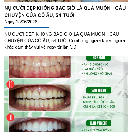
NỤ CƯỜI ĐẸP KHÔNG BAO GIỜ LÀ QUÁ MUỘN – CÂU
CHUYỆN CỦA CÔ ẤU, 54 TUỔI
Ngày 18/06/2026
NỤ CƯỜI ĐẸP KHÔNG BAO GIỜ LÀ QUÁ MUỘN – CÂU
CHUYỆN CỦA CÔ ẤU, 54 TUỔI Có những người khiến người
khác cảm thấy vui vẻ ngay từ lần […]