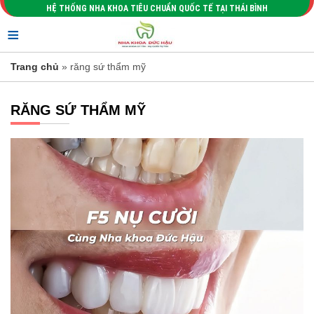
HỆ THỐNG NHA KHOA TIÊU CHUẨN QUỐC TẾ TẠI THÁI BÌNH
≡
Trang chủ
» răng sứ thẩm mỹ
RĂNG SỨ THẨM MỸ