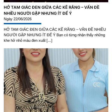
HỞ TAM GIÁC ĐEN GIỮA CÁC KẼ RĂNG – VẤN ĐỀ
NHIỀU NGƯỜI GẶP NHƯNG ÍT ĐỂ Ý
Ngày 22/06/2026
HỞ TAM GIÁC ĐEN GIỮA CÁC KẼ RĂNG – VẤN ĐỀ NHIỀU
NGƯỜI GẶP NHƯNG ÍT ĐỂ Ý Bạn có từng nhận thấy những
khe hở nhỏ màu đen xuất […]