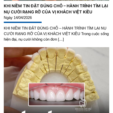
KHI NIỀM TIN ĐẶT ĐÚNG CHỖ – HÀNH TRÌNH TÌM LẠI
NỤ CƯỜI RẠNG RỠ CỦA VỊ KHÁCH VIỆT KIỀU
Ngày 14/04/2026
KHI NIỀM TIN ĐẶT ĐÚNG CHỖ – HÀNH TRÌNH TÌM LẠI NỤ
CƯỜI RẠNG RỠ CỦA VỊ KHÁCH VIỆT KIỀU Trong cuộc sống
hiện đại, nụ cười không còn đơn […]