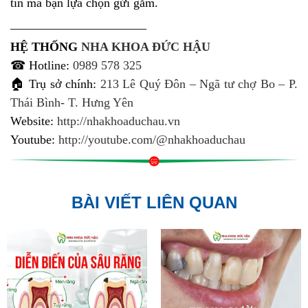
tin mà bạn lựa chọn gửi gắm.
———————————
HỆ THỐNG
NHA KHOA ĐỨC HẬU
☎ Hotline:
0989 578 325
🏠 Trụ sở chính:
213 Lê Quý Đôn – Ngã tư chợ Bo – P.
Thái Bình- T. Hưng Yên
Website:
http://nhakhoaduchau.vn
Youtube:
http://youtube.com/@nhakhoaduchau
BÀI VIẾT LIÊN QUAN