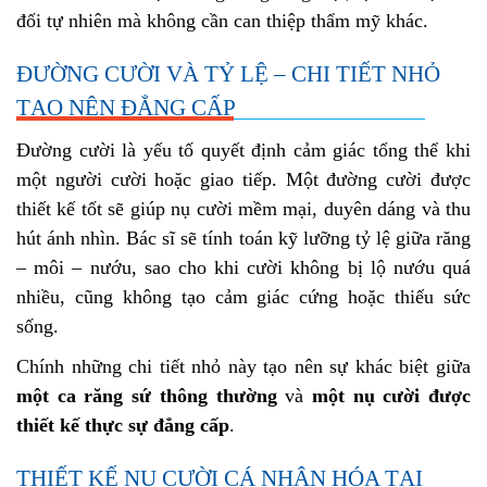
đối tự nhiên mà không cần can thiệp thẩm mỹ khác.
ĐƯỜNG CƯỜI VÀ TỶ LỆ – CHI TIẾT NHỎ
TẠO NÊN ĐẲNG CẤP
Đường cười là yếu tố quyết định cảm giác tổng thể khi
một người cười hoặc giao tiếp. Một đường cười được
thiết kế tốt sẽ giúp nụ cười mềm mại, duyên dáng và thu
hút ánh nhìn. Bác sĩ sẽ tính toán kỹ lưỡng tỷ lệ giữa răng
– môi – nướu, sao cho khi cười không bị lộ nướu quá
nhiều, cũng không tạo cảm giác cứng hoặc thiếu sức
sống.
Chính những chi tiết nhỏ này tạo nên sự khác biệt giữa
một ca răng sứ thông thường
và
một nụ cười được
thiết kế thực sự đẳng cấp
.
THIẾT KẾ NỤ CƯỜI CÁ NHÂN HÓA TẠI