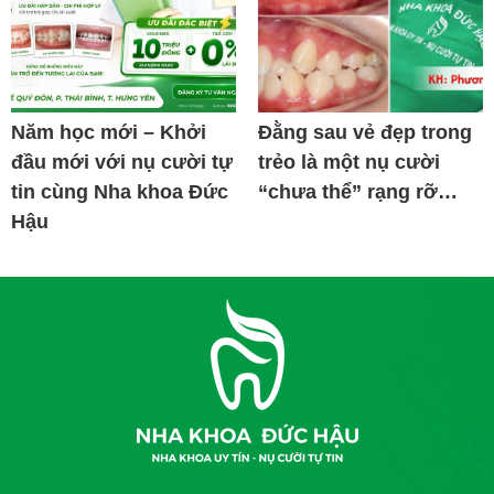
Năm học mới – Khởi
Đằng sau vẻ đẹp trong
đầu mới với nụ cười tự
trẻo là một nụ cười
tin cùng Nha khoa Đức
“chưa thể” rạng rỡ…
Hậu