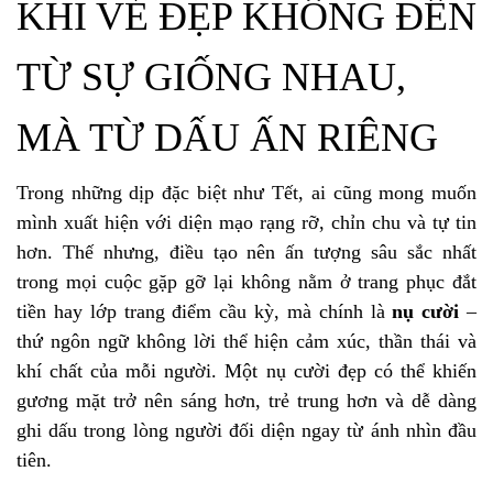
KHI VẺ ĐẸP KHÔNG ĐẾN
TỪ SỰ GIỐNG NHAU,
MÀ TỪ DẤU ẤN RIÊNG
Trong những dịp đặc biệt như Tết, ai cũng mong muốn
mình xuất hiện với diện mạo rạng rỡ, chỉn chu và tự tin
hơn. Thế nhưng, điều tạo nên ấn tượng sâu sắc nhất
trong mọi cuộc gặp gỡ lại không nằm ở trang phục đắt
tiền hay lớp trang điểm cầu kỳ, mà chính là
nụ cười
–
thứ ngôn ngữ không lời thể hiện cảm xúc, thần thái và
khí chất của mỗi người. Một nụ cười đẹp có thể khiến
gương mặt trở nên sáng hơn, trẻ trung hơn và dễ dàng
ghi dấu trong lòng người đối diện ngay từ ánh nhìn đầu
tiên.