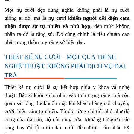
Một nụ cười đẹp đúng nghĩa không phải là nụ cười
giống ai đó, mà là nụ cười
khiến người đối diện cảm
nhận được sự tự nhiên và phù hợp
, đến mức không
nhận ra đó là răng sứ. Đó cũng chính là tiêu chuẩn cao
nhất trong thẩm mỹ răng sứ hiện đại.
THIẾT KẾ NỤ CƯỜI – MỘT QUÁ TRÌNH
NGHỆ THUẬT, KHÔNG PHẢI DỊCH VỤ ĐẠI
TRÀ
Thiết kế nụ cười là sự kết hợp giữa y khoa và nghệ
thuật. Bác sĩ không chỉ nhìn vào tình trạng răng, mà còn
quan sát tổng thể khuôn mặt khi khách hàng nói chuyện,
cười, biểu cảm tự nhiên. Từ đó, từng chi tiết nhỏ như độ
cong của rìa cắn, độ dài răng cửa, khoảng hở giữa các
răng hay độ lộ nướu khi cười đều được cân nhắc kỹ