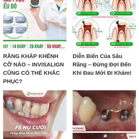
RĂNG KHẤP KHỂNH
Diễn Biến Của Sâu
CỠ NÀO – INVISALIGN
Răng – Đừng Đợi Đến
CŨNG CÓ THỂ KHẮC
Khi Đau Mới Đi Khám!
PHỤC?