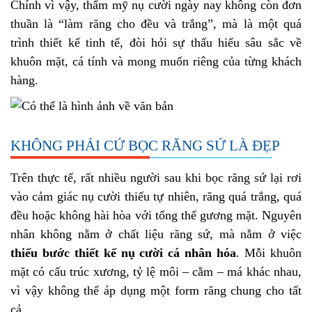
Chính vì vậy, thẩm mỹ nụ cười ngày nay không còn đơn
thuần là “làm răng cho đều và trắng”, mà là một quá
trình thiết kế tinh tế, đòi hỏi sự thấu hiểu sâu sắc về
khuôn mặt, cá tính và mong muốn riêng của từng khách
hàng.
KHÔNG PHẢI CỨ BỌC RĂNG SỨ LÀ ĐẸP
Trên thực tế, rất nhiều người sau khi bọc răng sứ lại rơi
vào cảm giác nụ cười thiếu tự nhiên, răng quá trắng, quá
đều hoặc không hài hòa với tổng thể gương mặt. Nguyên
nhân không nằm ở chất liệu răng sứ, mà nằm ở việc
thiếu bước thiết kế nụ cười cá nhân hóa
. Mỗi khuôn
mặt có cấu trúc xương, tỷ lệ môi – cằm – má khác nhau,
vì vậy không thể áp dụng một form răng chung cho tất
cả.