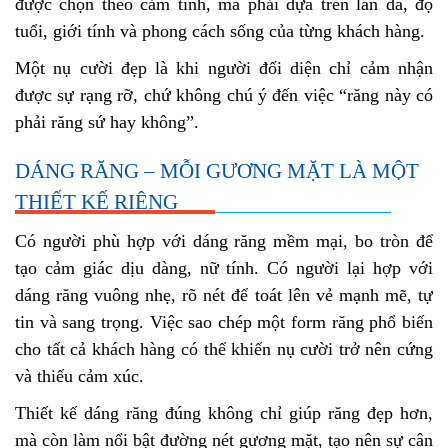
được chọn theo cảm tính, mà phải dựa trên làn da, độ
tuổi, giới tính và phong cách sống của từng khách hàng.
Một nụ cười đẹp là khi người đối diện chỉ cảm nhận
được sự rạng rỡ, chứ không chú ý đến việc “răng này có
phải răng sứ hay không”.
DÁNG RĂNG – MỖI GƯƠNG MẶT LÀ MỘT
THIẾT KẾ RIÊNG
Có người phù hợp với dáng răng mềm mại, bo tròn để
tạo cảm giác dịu dàng, nữ tính. Có người lại hợp với
dáng răng vuông nhẹ, rõ nét để toát lên vẻ mạnh mẽ, tự
tin và sang trọng. Việc sao chép một form răng phổ biến
cho tất cả khách hàng có thể khiến nụ cười trở nên cứng
và thiếu cảm xúc.
Thiết kế dáng răng đúng không chỉ giúp răng đẹp hơn,
mà còn làm nổi bật đường nét gương mặt, tạo nên sự cân