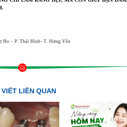
NG CHỈ LÀM RĂNG ĐẸP, MÀ CÒN GIÚP BẠN DÁM
H.
 Bo – P. Thái Bình- T. Hưng Yên
 VIẾT LIÊN QUAN