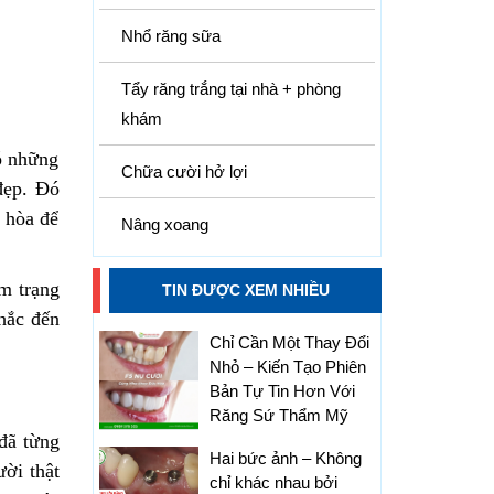
Nhổ răng sữa
Tẩy răng trắng tại nhà + phòng
khám
có những
Chữa cười hở lợi
đẹp. Đó
i hòa để
Nâng xoang
âm trạng
TIN ĐƯỢC XEM NHIỀU
hắc đến
Chỉ Cần Một Thay Đổi
Nhỏ – Kiến Tạo Phiên
Bản Tự Tin Hơn Với
Răng Sứ Thẩm Mỹ
 đã từng
Hai bức ảnh – Không
ời thật
chỉ khác nhau bởi