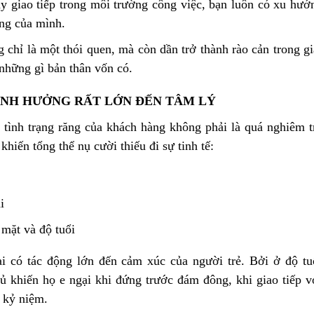
ay giao tiếp trong môi trường công việc, bạn luôn có xu hướ
ăng của mình.
chỉ là một thói quen, mà còn dần trở thành rào cản trong gi
những gì bản thân vốn có.
ẢNH HƯỞNG RẤT LỚN ĐẾN TÂM LÝ
tình trạng răng của khách hàng không phải là quá nghiêm t
khiến tổng thể nụ cười thiếu đi sự tinh tế:
i
mặt và độ tuổi
i có tác động lớn đến cảm xúc của người trẻ. Bởi ở độ tu
 khiến họ e ngại khi đứng trước đám đông, khi giao tiếp v
 kỷ niệm.