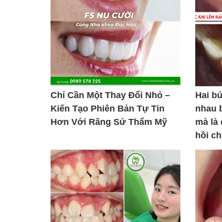
Chỉ Cần Một Thay Đổi Nhỏ –
Hai b
Kiến Tạo Phiên Bản Tự Tin
nhau 
Hơn Với Răng Sứ Thẩm Mỹ
mà là
hồi c