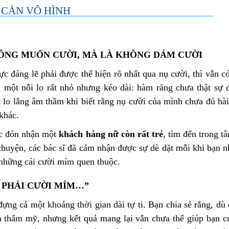
 CẢN VÔ HÌNH
ÔNG MUỐN CƯỜI, MÀ LÀ KHÔNG DÁM CƯỜI
ực đáng lẽ phải được thể hiện rõ nhất qua nụ cười, thì vẫn 
 một nỗi lo rất nhỏ nhưng kéo dài: hàm răng chưa thật sự 
c lo lắng âm thầm khi biết rằng nụ cười của mình chưa đủ hà
 khác.
ục đón nhận một
khách hàng nữ còn rất trẻ
, tìm đến trong t
chuyện, các bác sĩ đã cảm nhận được sự dè dặt mỗi khi bạn n
 những cái cười mím quen thuộc.
 PHẢI CƯỜI MÍM…”
ựng cả một khoảng thời gian dài tự ti. Bạn chia sẻ rằng, dù
 thẩm mỹ, nhưng kết quả mang lại vẫn chưa thể giúp bạn cư