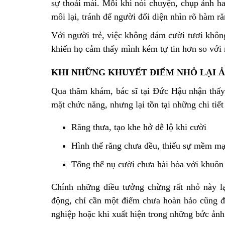
sự thoải mái. Mỗi khi nói chuyện, chụp ảnh h
môi lại, tránh để người đối diện nhìn rõ hàm r
Với người trẻ, việc không dám cười tươi không 
khiến họ cảm thấy mình kém tự tin hơn so với 
KHI NHỮNG KHUYẾT ĐIỂM NHỎ LẠI 
Qua thăm khám, bác sĩ tại Đức Hậu nhận thấy 
mặt chức năng, nhưng lại tồn tại những chi tiết 
Răng thưa, tạo khe hở dễ lộ khi cười
Hình thể răng chưa đều, thiếu sự mềm mạ
Tổng thể nụ cười chưa hài hòa với khuôn 
Chính những điều tưởng chừng rất nhỏ này lạ
động, chỉ cần một điểm chưa hoàn hảo cũng đủ
nghiệp hoặc khi xuất hiện trong những bức ảnh