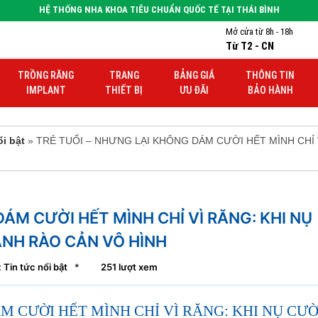
HỆ THỐNG NHA KHOA TIÊU CHUẨN QUỐC TẾ TẠI THÁI BÌNH
Mở cửa từ 8h - 18h
Từ T2 - CN
TRỒNG RĂNG
TRANG
BẢNG GIÁ
THÔNG TIN
IMPLANT
THIẾT BỊ
ƯU ĐÃI
BẢO HÀNH
ổi bật
» TRẺ TUỔI – NHƯNG LẠI KHÔNG DÁM CƯỜI HẾT MÌNH CHỈ
ÁM CƯỜI HẾT MÌNH CHỈ VÌ RĂNG: KHI NỤ
NH RÀO CẢN VÔ HÌNH
 Tin tức nổi bật
*
251 lượt xem
M CƯỜI HẾT MÌNH CHỈ VÌ RĂNG: KHI NỤ CƯỜ