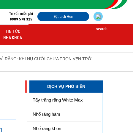
Tư vấn miễn phí
Đặt Lịch Hẹn
0989 578 325
TIN TỨC
NHA KHOA
 VÌ RĂNG: KHI NỤ CƯỜI CHƯA TRỌN VẸN TRỞ
DỊCH VỤ PHỔ BIẾN
Tẩy trắng răng White Max
Nhổ răng hàm
Nhổ răng khôn
I