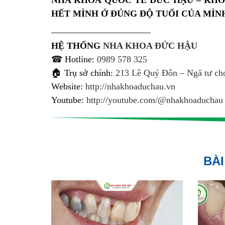
NHA KHOA QUỐC TẾ ĐỨC HẬU – KHÔ
HẾT MÌNH Ở ĐÚNG ĐỘ TUỔI CỦA MÌN
———————————
HỆ THỐNG
NHA KHOA ĐỨC HẬU
☎ Hotline:
0989 578 325
🏠 Trụ sở chính:
213 Lê Quý Đôn – Ngã tư chợ
Website:
http://nhakhoaduchau.vn
Youtube:
http://youtube.com/@nhakhoaduchau
BÀI