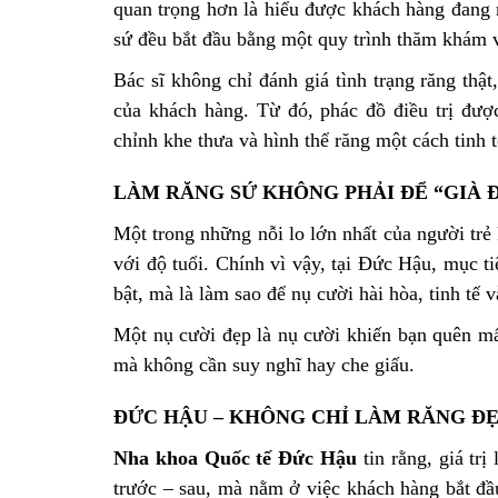
quan trọng hơn là hiểu được khách hàng đang 
sứ đều bắt đầu bằng một quy trình thăm khám 
Bác sĩ không chỉ đánh giá tình trạng răng thậ
của khách hàng. Từ đó, phác đồ điều trị đượ
chỉnh khe thưa và hình thể răng một cách tinh 
LÀM RĂNG SỨ KHÔNG PHẢI ĐỂ “GIÀ Đ
Một trong những nỗi lo lớn nhất của người trẻ
với độ tuổi. Chính vì vậy, tại Đức Hậu, mục ti
bật, mà là làm sao để nụ cười hài hòa, tinh tế 
Một nụ cười đẹp là nụ cười khiến bạn quên mất
mà không cần suy nghĩ hay che giấu.
ĐỨC HẬU – KHÔNG CHỈ LÀM RĂNG ĐẸP
Nha khoa Quốc tế Đức Hậu
tin rằng, giá tr
trước – sau, mà nằm ở việc khách hàng bắt đầ