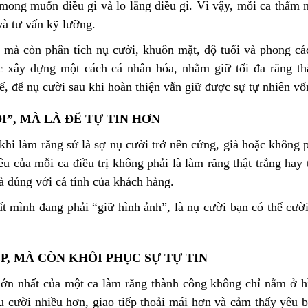
mong muốn điều gì và lo lắng điều gì. Vì vậy, mỗi ca thẩm 
và tư vấn kỹ lưỡng.
t, mà còn phân tích nụ cười, khuôn mặt, độ tuổi và phong c
c xây dựng một cách cá nhân hóa, nhằm giữ tối đa răng thậ
tế, để nụ cười sau khi hoàn thiện vẫn giữ được sự tự nhiên vố
I”, MÀ LÀ ĐỂ TỰ TIN HƠN
 khi làm răng sứ là sợ nụ cười trở nên cứng, già hoặc không
êu của mỗi ca điều trị không phải là làm răng thật trắng hay 
và đúng với cá tính của khách hàng.
 mình đang phải “giữ hình ảnh”, là nụ cười bạn có thể cười
, MÀ CÒN KHÔI PHỤC SỰ TỰ TIN
ị lớn nhất của một ca làm răng thành công không chỉ nằm ở h
u cười nhiều hơn, giao tiếp thoải mái hơn và cảm thấy yêu b