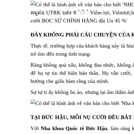
ĐÂY KHÔNG PHẢI CÂU CHUYỆN CỦA 
Thực tế, trường hợp của khách hàng này là hìn
trẻ tìm đến trong tình trạng:
Răng không quá xấu, không đau nhức, không ả
để họ tự tin thể hiện bản thân. Họ vẫn cười
hướng che giấu hàm răng của mình.
Sự tự ti ấy không ồn ào, nhưng lại âm thầm ả
TẠI ĐỨC HẬU, MỖI NỤ CƯỜI ĐỀU BẮT
Với
Nha khoa Quốc tế Đức Hậu
, làm răng 