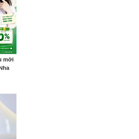
u mới
 Nha