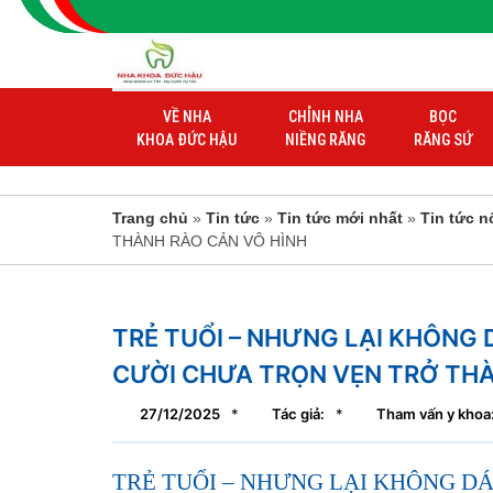
VỀ NHA
CHỈNH NHA
BỌC
KHOA ĐỨC HẬU
NIỀNG RĂNG
RĂNG SỨ
Trang chủ
»
Tin tức
»
Tin tức mới nhất
»
Tin tức n
THÀNH RÀO CẢN VÔ HÌNH
TRẺ TUỔI – NHƯNG LẠI KHÔNG D
CƯỜI CHƯA TRỌN VẸN TRỞ THÀ
27/12/2025
*
Tác giả:
*
Tham vấn y khoa:
TRẺ TUỔI – NHƯNG LẠI KHÔNG DÁ