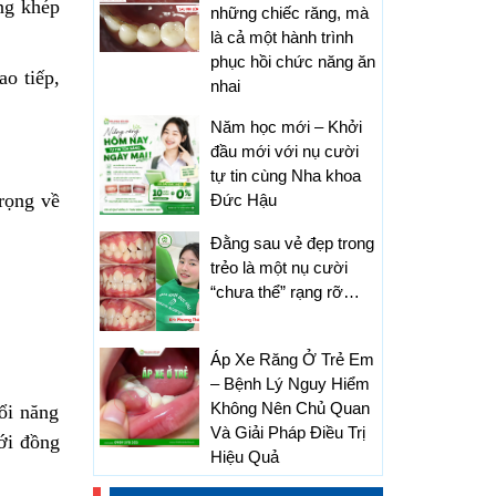
ng khép
những chiếc răng, mà
là cả một hành trình
phục hồi chức năng ăn
ao tiếp,
nhai
Năm học mới – Khởi
đầu mới với nụ cười
tự tin cùng Nha khoa
rọng về
Đức Hậu
Đằng sau vẻ đẹp trong
trẻo là một nụ cười
“chưa thể” rạng rỡ…
Áp Xe Răng Ở Trẻ Em
– Bệnh Lý Nguy Hiểm
Không Nên Chủ Quan
ổi năng
Và Giải Pháp Điều Trị
ới đồng
Hiệu Quả