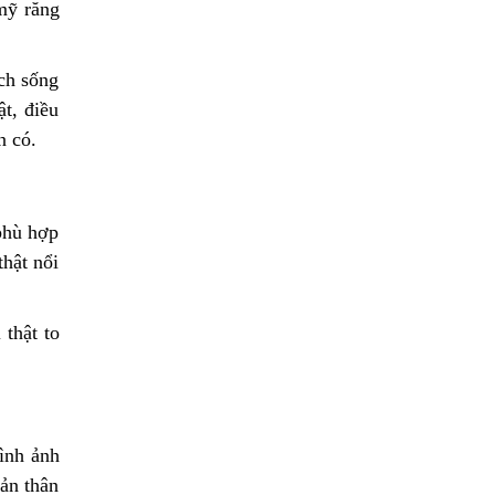
mỹ răng
ách sống
t, điều
n có.
 phù hợp
thật nổi
 thật to
ình ảnh
ản thân