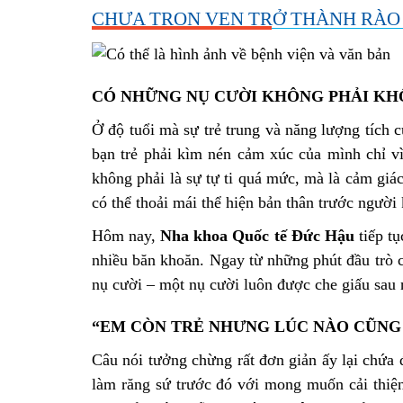
CHƯA TRỌN VẸN TRỞ THÀNH RÀO
CÓ NHỮNG NỤ CƯỜI KHÔNG PHẢI KH
Ở độ tuổi mà sự trẻ trung và năng lượng tích c
bạn trẻ phải kìm nén cảm xúc của mình chỉ vì
không phải là sự tự ti quá mức, mà là cảm giá
có thể thoải mái thể hiện bản thân trước người
Hôm nay,
Nha khoa Quốc tế Đức Hậu
tiếp t
nhiều băn khoăn. Ngay từ những phút đầu trò 
nụ cười – một nụ cười luôn được che giấu sau
“EM CÒN TRẺ NHƯNG LÚC NÀO CŨNG
Câu nói tưởng chừng rất đơn giản ấy lại chứa đ
làm răng sứ trước đó với mong muốn cải thiện