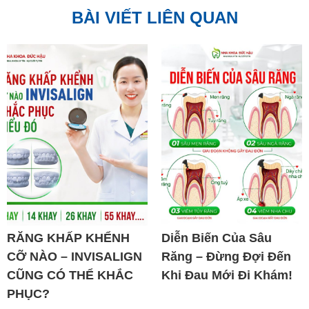
BÀI VIẾT LIÊN QUAN
RĂNG KHẤP KHỂNH
Diễn Biến Của Sâu
CỠ NÀO – INVISALIGN
Răng – Đừng Đợi Đến
CŨNG CÓ THỂ KHẮC
Khi Đau Mới Đi Khám!
PHỤC?