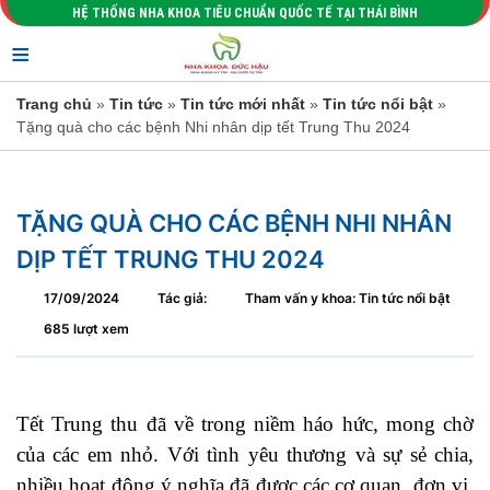
HỆ THỐNG NHA KHOA TIÊU CHUẨN QUỐC TẾ TẠI THÁI BÌNH
≡
Trang chủ
»
Tin tức
»
Tin tức mới nhất
»
Tin tức nổi bật
»
Tặng quà cho các bệnh Nhi nhân dịp tết Trung Thu 2024
TẶNG QUÀ CHO CÁC BỆNH NHI NHÂN
DỊP TẾT TRUNG THU 2024
17/09/2024
Tác giả:
Tham vấn y khoa: Tin tức nổi bật
685 lượt xem
Tết Trung thu đã về trong niềm háo hức, mong chờ
của các em nhỏ. Với tình yêu thương và sự sẻ chia,
nhiều hoạt động ý nghĩa đã được các cơ quan, đơn vị,