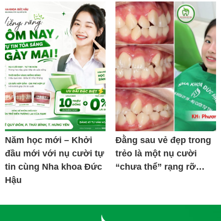
Năm học mới – Khởi
Đằng sau vẻ đẹp trong
đầu mới với nụ cười tự
trẻo là một nụ cười
tin cùng Nha khoa Đức
“chưa thể” rạng rỡ…
Hậu