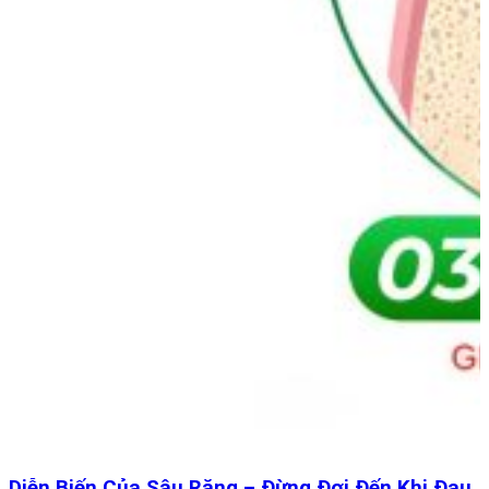
Diễn Biến Của Sâu Răng – Đừng Đợi Đến Khi Đau