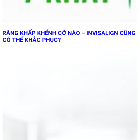
RĂNG KHẤP KHỂNH CỠ NÀO – INVISALIGN CŨNG
CÓ THỂ KHẮC PHỤC?