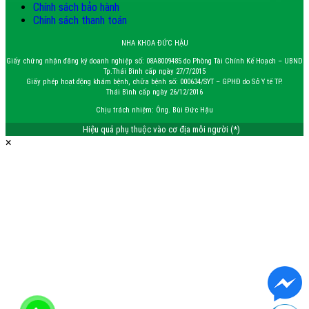
Chính sách bảo hành
Chính sách thanh toán
NHA KHOA ĐỨC HẬU
Giấy chứng nhận đăng ký doanh nghiệp số: 08A8009485 do Phòng Tài Chính Kế Hoạch – UBND
Tp.Thái Bình cấp ngày 27/7/2015
Giấy phép hoạt động khám bệnh, chữa bệnh số: 000634/SYT – GPHĐ do Sở Y tế TP.
Thái Bình cấp ngày 26/12/2016
Chịu trách nhiệm: Ông. Bùi Đức Hậu
Hiệu quả phụ thuộc vào cơ địa mỗi người (*)
×