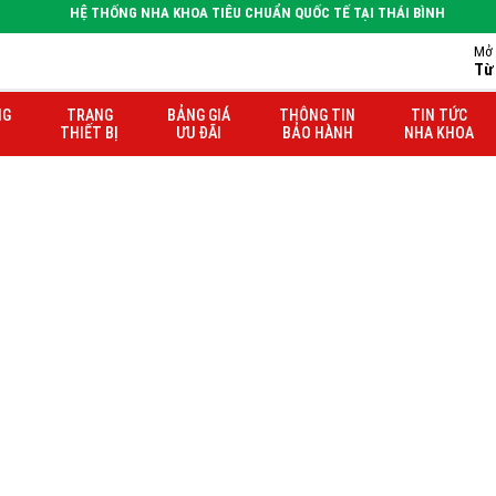
HỆ THỐNG NHA KHOA TIÊU CHUẨN QUỐC TẾ TẠI THÁI BÌNH
Mở 
Từ
hu Hiền
NG
TRANG
BẢNG GIÁ
THÔNG TIN
TIN TỨC
THIẾT BỊ
ƯU ĐÃI
BẢO HÀNH
NHA KHOA