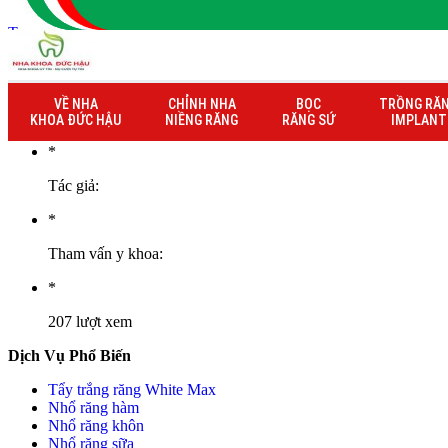
Trang chủ
» Thông tin bảo hành khách hàng Bùi Thị Thu Hiền
Thông tin bảo hành khách hàng Bùi Thị T
VỀ NHA
CHỈNH NHA
BỌC
TRỒNG RĂ
31/05/2024
KHOA ĐỨC HẬU
NIỀNG RĂNG
RĂNG SỨ
IMPLANT
*
Tác giả:
*
Tham vấn y khoa:
*
207 lượt xem
Dịch Vụ Phổ Biến
Tẩy trắng răng White Max
Nhổ răng hàm
Nhổ răng khôn
Nhổ răng sữa