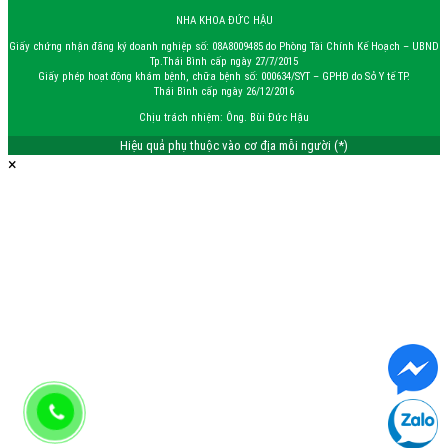
NHA KHOA ĐỨC HẬU
Giấy chứng nhận đăng ký doanh nghiệp số: 08A8009485 do Phòng Tài Chính Kế Hoạch – UBND
Tp.Thái Bình cấp ngày 27/7/2015
Giấy phép hoạt động khám bệnh, chữa bệnh số: 000634/SYT – GPHĐ do Sở Y tế TP.
Thái Bình cấp ngày 26/12/2016
Chịu trách nhiệm: Ông. Bùi Đức Hậu
Hiệu quả phụ thuộc vào cơ địa mỗi người (*)
×