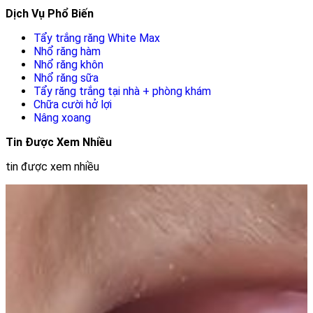
Dịch Vụ Phổ Biến
Tẩy trắng răng White Max
Nhổ răng hàm
Nhổ răng khôn
Nhổ răng sữa
Tẩy răng trắng tại nhà + phòng khám
Chữa cười hở lợi
Nâng xoang
Tin Được Xem Nhiều
tin được xem nhiều