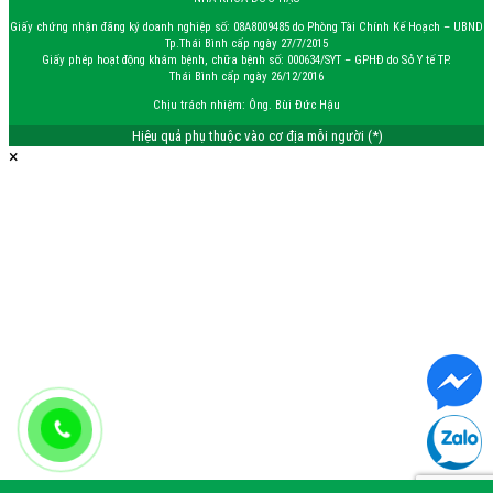
Giấy chứng nhận đăng ký doanh nghiệp số: 08A8009485 do Phòng Tài Chính Kế Hoạch – UBND
Tp.Thái Bình cấp ngày 27/7/2015
Giấy phép hoạt động khám bệnh, chữa bệnh số: 000634/SYT – GPHĐ do Sở Y tế TP.
Thái Bình cấp ngày 26/12/2016
Chịu trách nhiệm: Ông. Bùi Đức Hậu
Hiệu quả phụ thuộc vào cơ địa mỗi người (*)
×