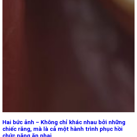
Hai bức ảnh – Không chỉ khác nhau bởi những
chiếc răng, mà là cả một hành trình phục hồi
chức năng ăn nhai