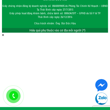
Giấy chứng nhận đăng ký doanh nghiệp số: 08A8009485 do Phòng Tài Chính Kế Hoạch – UBND
Tp.Thái Bình cấp ngày 27/7/2015
Giấy phép hoạt động khám bệnh, chữa bệnh số: 000634/SYT – GPHĐ do Sở Y tế TP.
Thái Bình cấp ngày 26/12/2016
Chịu trách nhiệm: Ông. Bùi Đức Hậu
Hiệu quả phụ thuộc vào cơ địa mỗi người (*)
×