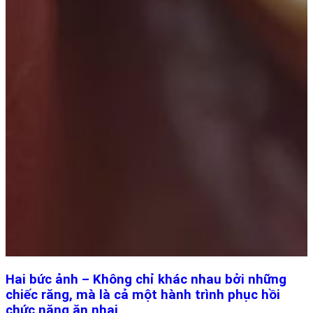
Hai bức ảnh – Không chỉ khác nhau bởi những
chiếc răng, mà là cả một hành trình phục hồi
chức năng ăn nhai