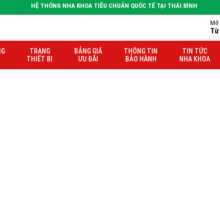
HỆ THỐNG NHA KHOA TIÊU CHUẨN QUỐC TẾ TẠI THÁI BÌNH
Mở 
Từ
ị Tám
NG
TRANG
BẢNG GIÁ
THÔNG TIN
TIN TỨC
THIẾT BỊ
ƯU ĐÃI
BẢO HÀNH
NHA KHOA