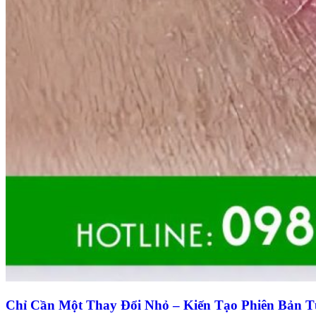
Chỉ Cần Một Thay Đổi Nhỏ – Kiến Tạo Phiên Bản 