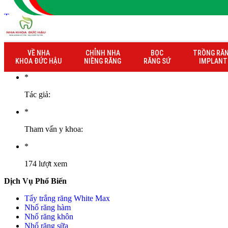
Trang chủ
» Thông tin bảo hành khách hàng Hoàng Thị Tám
Thông tin bảo hành khách hàng Hoàng Th
VỀ NHA
CHỈNH NHA
BỌC
TRỒNG RĂ
20/04/2024
KHOA ĐỨC HẬU
NIỀNG RĂNG
RĂNG SỨ
IMPLANT
*
Tác giả:
*
Tham vấn y khoa:
*
174 lượt xem
Dịch Vụ Phổ Biến
Tẩy trắng răng White Max
Nhổ răng hàm
Nhổ răng khôn
Nhổ răng sữa