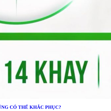
ŨNG CÓ THỂ KHẮC PHỤC?