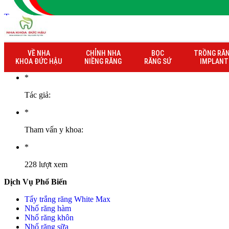
Trang chủ
» Thông tin bảo hành khách hàng Khúc Thị Dung
Thông tin bảo hành khách hàng Khúc Thị
VỀ NHA
CHỈNH NHA
BỌC
TRỒNG RĂ
22/02/2024
KHOA ĐỨC HẬU
NIỀNG RĂNG
RĂNG SỨ
IMPLANT
*
Tác giả:
*
Tham vấn y khoa:
*
228 lượt xem
Dịch Vụ Phổ Biến
Tẩy trắng răng White Max
Nhổ răng hàm
Nhổ răng khôn
Nhổ răng sữa