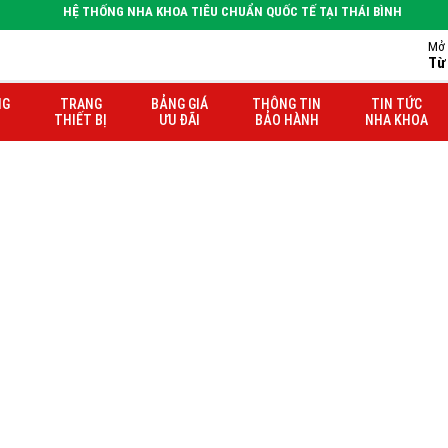
HỆ THỐNG NHA KHOA TIÊU CHUẨN QUỐC TẾ TẠI THÁI BÌNH
Mở 
Từ
 Dung
NG
TRANG
BẢNG GIÁ
THÔNG TIN
TIN TỨC
THIẾT BỊ
ƯU ĐÃI
BẢO HÀNH
NHA KHOA