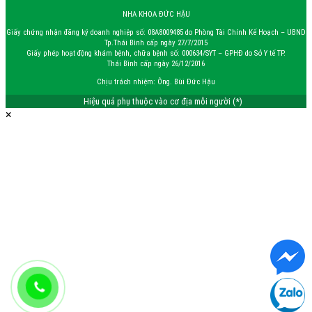
NHA KHOA ĐỨC HẬU
Giấy chứng nhận đăng ký doanh nghiệp số: 08A8009485 do Phòng Tài Chính Kế Hoạch – UBND
Tp.Thái Bình cấp ngày 27/7/2015
Giấy phép hoạt động khám bệnh, chữa bệnh số: 000634/SYT – GPHĐ do Sở Y tế TP.
Thái Bình cấp ngày 26/12/2016
Chịu trách nhiệm: Ông. Bùi Đức Hậu
Hiệu quả phụ thuộc vào cơ địa mỗi người (*)
×