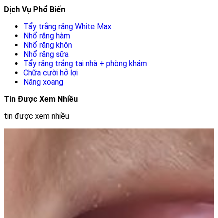
Dịch Vụ Phổ Biến
Tẩy trắng răng White Max
Nhổ răng hàm
Nhổ răng khôn
Nhổ răng sữa
Tẩy răng trắng tại nhà + phòng khám
Chữa cười hở lợi
Nâng xoang
Tin Được Xem Nhiều
tin được xem nhiều