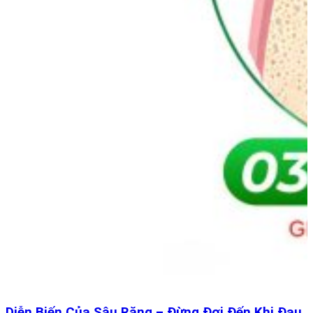
Diễn Biến Của Sâu Răng – Đừng Đợi Đến Khi Đau