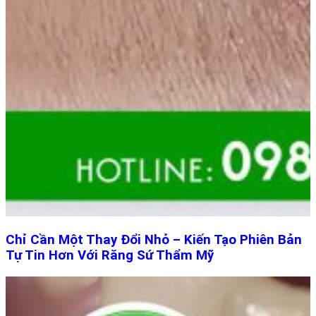
Chỉ Cần Một Thay Đổi Nhỏ – Kiến Tạo Phiên Bản
Tự Tin Hơn Với Răng Sứ Thẩm Mỹ