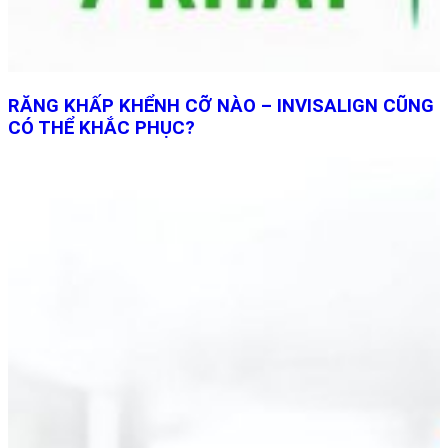
RĂNG KHẤP KHỂNH CỠ NÀO – INVISALIGN CŨNG
CÓ THỂ KHẮC PHỤC?