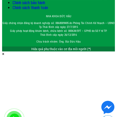
Chính sách bảo hành
Chính sách thanh toán
NHA KHOA ĐỨC HẬU
Giấy chứng nhận đăng ký doanh nghiệp số: 08A8009485 do Phòng Tài Chính Kế Hoạch – UBND
Tp.Thái Bình cấp ngày 27/7/2015
Giấy phép hoạt động khám bệnh, chữa bệnh số: 000634/SYT – GPHĐ do Sở Y tế TP.
Thái Bình cấp ngày 26/12/2016
Chịu trách nhiệm: Ông. Bùi Đức Hậu
Hiệu quả phụ thuộc vào cơ địa mỗi người (*)
×