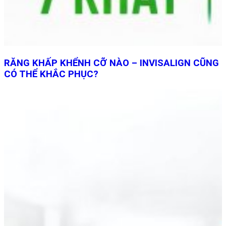
RĂNG KHẤP KHỂNH CỠ NÀO – INVISALIGN CŨNG
CÓ THỂ KHẮC PHỤC?