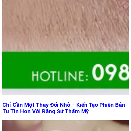
Chỉ Cần Một Thay Đổi Nhỏ – Kiến Tạo Phiên Bản
Tự Tin Hơn Với Răng Sứ Thẩm Mỹ