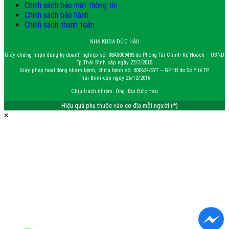
Chính sách bảo mật thông tin
Chính sách bảo hành
Chính sách thanh toán
NHA KHOA ĐỨC HẬU
Giấy chứng nhận đăng ký doanh nghiệp số: 08A8009485 do Phòng Tài Chính Kế Hoạch – UBND
Tp.Thái Bình cấp ngày 27/7/2015
Giấy phép hoạt động khám bệnh, chữa bệnh số: 000634/SYT – GPHĐ do Sở Y tế TP.
Thái Bình cấp ngày 26/12/2016
Chịu trách nhiệm: Ông. Bùi Đức Hậu
Hiệu quả phụ thuộc vào cơ địa mỗi người (*)
×