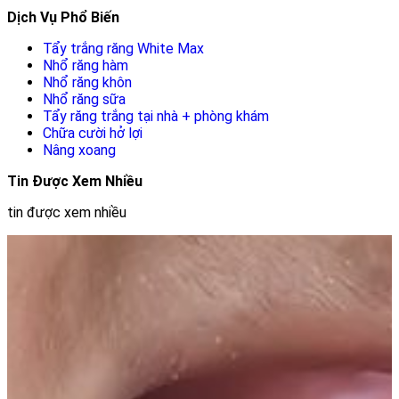
Dịch Vụ Phổ Biến
Tẩy trắng răng White Max
Nhổ răng hàm
Nhổ răng khôn
Nhổ răng sữa
Tẩy răng trắng tại nhà + phòng khám
Chữa cười hở lợi
Nâng xoang
Tin Được Xem Nhiều
tin được xem nhiều