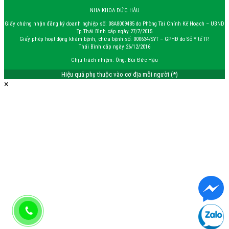
NHA KHOA ĐỨC HẬU
Giấy chứng nhận đăng ký doanh nghiệp số: 08A8009485 do Phòng Tài Chính Kế Hoạch – UBND
Tp.Thái Bình cấp ngày 27/7/2015
Giấy phép hoạt động khám bệnh, chữa bệnh số: 000634/SYT – GPHĐ do Sở Y tế TP.
Thái Bình cấp ngày 26/12/2016
Chịu trách nhiệm: Ông. Bùi Đức Hậu
Hiệu quả phụ thuộc vào cơ địa mỗi người (*)
×