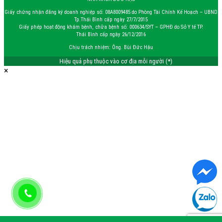
Giấy chứng nhận đăng ký doanh nghiệp số: 08A8009485 do Phòng Tài Chính Kế Hoạch – UBND
Tp.Thái Bình cấp ngày 27/7/2015
Giấy phép hoạt động khám bệnh, chữa bệnh số: 000634/SYT – GPHĐ do Sở Y tế TP.
Thái Bình cấp ngày 26/12/2016
Chịu trách nhiệm: Ông. Bùi Đức Hậu
Hiệu quả phụ thuộc vào cơ địa mỗi người (*)
×