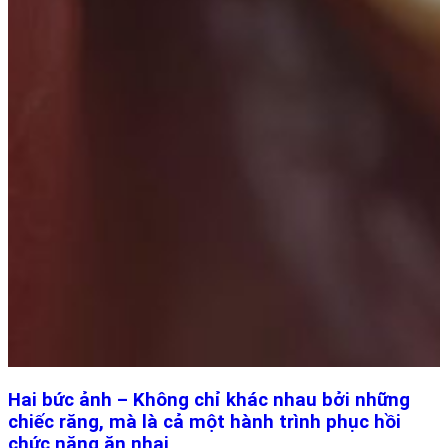
Hai bức ảnh – Không chỉ khác nhau bởi những
chiếc răng, mà là cả một hành trình phục hồi
chức năng ăn nhai