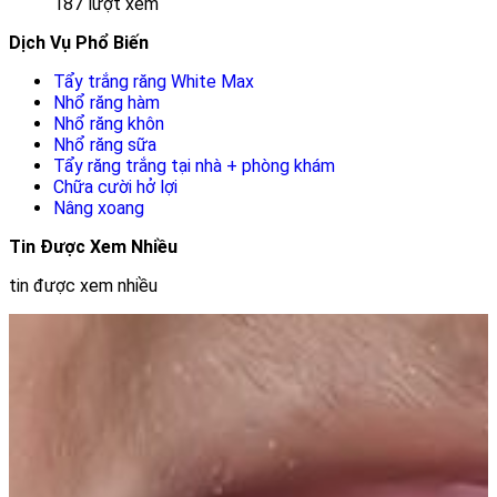
187 lượt xem
Dịch Vụ Phổ Biến
Tẩy trắng răng White Max
Nhổ răng hàm
Nhổ răng khôn
Nhổ răng sữa
Tẩy răng trắng tại nhà + phòng khám
Chữa cười hở lợi
Nâng xoang
Tin Được Xem Nhiều
tin được xem nhiều