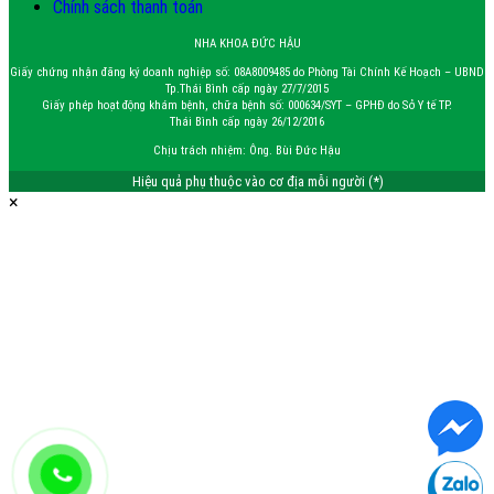
Chính sách thanh toán
NHA KHOA ĐỨC HẬU
Giấy chứng nhận đăng ký doanh nghiệp số: 08A8009485 do Phòng Tài Chính Kế Hoạch – UBND
Tp.Thái Bình cấp ngày 27/7/2015
Giấy phép hoạt động khám bệnh, chữa bệnh số: 000634/SYT – GPHĐ do Sở Y tế TP.
Thái Bình cấp ngày 26/12/2016
Chịu trách nhiệm: Ông. Bùi Đức Hậu
Hiệu quả phụ thuộc vào cơ địa mỗi người (*)
×