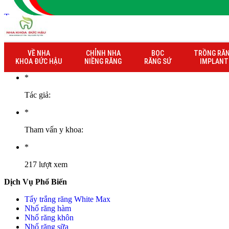
Trang chủ
» Thông tin bảo hành khách hàng Nguyễn Thị Phương D
Thông tin bảo hành khách hàng Nguyễn T
VỀ NHA
CHỈNH NHA
BỌC
TRỒNG RĂ
21/12/2023
KHOA ĐỨC HẬU
NIỀNG RĂNG
RĂNG SỨ
IMPLANT
*
Tác giả:
*
Tham vấn y khoa:
*
217 lượt xem
Dịch Vụ Phổ Biến
Tẩy trắng răng White Max
Nhổ răng hàm
Nhổ răng khôn
Nhổ răng sữa