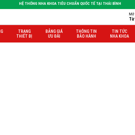
HỆ THỐNG NHA KHOA TIÊU CHUẨN QUỐC TẾ TẠI THÁI BÌNH
ung
Mở 
Từ
hị Phương Dung
NG
TRANG
BẢNG GIÁ
THÔNG TIN
TIN TỨC
THIẾT BỊ
ƯU ĐÃI
BẢO HÀNH
NHA KHOA