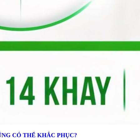
ŨNG CÓ THỂ KHẮC PHỤC?