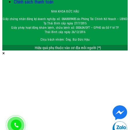
Chính sách thanh toán
NHA KHOA ĐỨC HẬU
Giấy chứng nhận đăng ký doanh nghiệp số: 08A8009485 do Phòng Tài Chính Kế Hoạch – UBND
Tp.Thái Bình cấp ngày 27/7/2015
Giấy phép hoạt động khám bệnh, chữa bệnh số: 000634/SYT – GPHĐ do Sở Y tế TP.
Thái Bình cấp ngày 26/12/2016
Chịu trách nhiệm: Ông. Bùi Đức Hậu
Hiệu quả phụ thuộc vào cơ địa mỗi người (*)
×