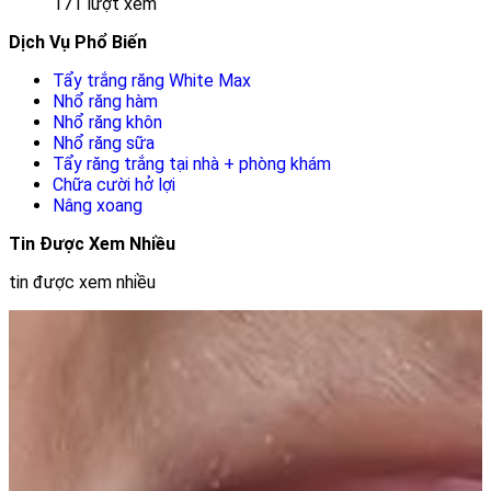
171 lượt xem
Dịch Vụ Phổ Biến
Tẩy trắng răng White Max
Nhổ răng hàm
Nhổ răng khôn
Nhổ răng sữa
Tẩy răng trắng tại nhà + phòng khám
Chữa cười hở lợi
Nâng xoang
Tin Được Xem Nhiều
tin được xem nhiều