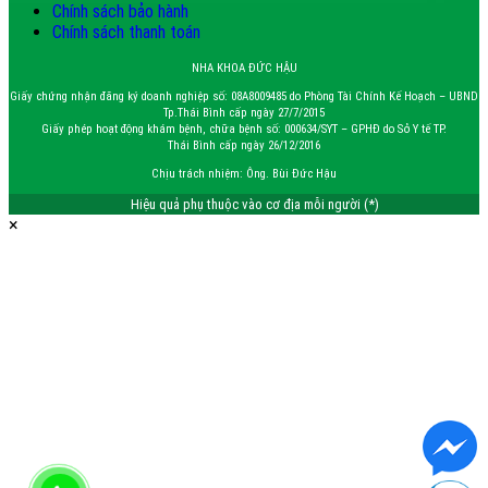
Chính sách bảo hành
Chính sách thanh toán
NHA KHOA ĐỨC HẬU
Giấy chứng nhận đăng ký doanh nghiệp số: 08A8009485 do Phòng Tài Chính Kế Hoạch – UBND
Tp.Thái Bình cấp ngày 27/7/2015
Giấy phép hoạt động khám bệnh, chữa bệnh số: 000634/SYT – GPHĐ do Sở Y tế TP.
Thái Bình cấp ngày 26/12/2016
Chịu trách nhiệm: Ông. Bùi Đức Hậu
Hiệu quả phụ thuộc vào cơ địa mỗi người (*)
×