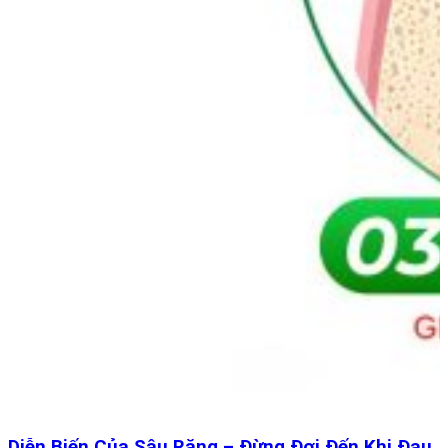
Diễn Biến Của Sâu Răng – Đừng Đợi Đến Khi Đau