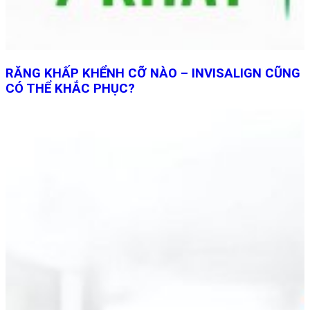
RĂNG KHẤP KHỂNH CỠ NÀO – INVISALIGN CŨNG
CÓ THỂ KHẮC PHỤC?