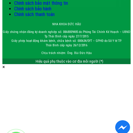
Chính sách bảo mật thông tin
Chính sách bảo hành
Chính sách thanh toán
NHA KHOA ĐỨC HẬU
Giấy chứng nhận đăng ký doanh nghiệp số: 08A8009485 do Phòng Tài Chính Kế Hoạch – UBND
Tp.Thái Bình cấp ngày 27/7/2015
Giấy phép hoạt động khám bệnh, chữa bệnh số: 000634/SYT – GPHĐ do Sở Y tế TP.
Thái Bình cấp ngày 26/12/2016
Chịu trách nhiệm: Ông. Bùi Đức Hậu
Hiệu quả phụ thuộc vào cơ địa mỗi người (*)
×