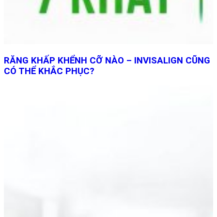
RĂNG KHẤP KHỂNH CỠ NÀO – INVISALIGN CŨNG
CÓ THỂ KHẮC PHỤC?